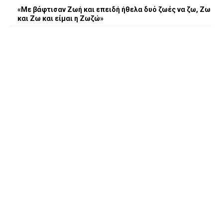
«Με βάφτισαν Ζωή και επειδή ήθελα δυό ζωές να ζω, Ζω
και Ζω και είμαι η Ζωζώ»