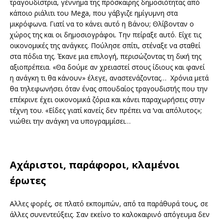
τραγουδίστρια, γέννημα της πρόσκαιρης δημοσιότητας από
κάποιο ριάλιτι του Mega, που γάβγιζε ημίγυμνη στα
μικρόφωνα. Γιατί να το κάνει αυτό η Βάνου; Θλίβονταν ο
χώρος της και οι δημοσιογράφοι. Την πείραξε αυτό. Είχε τις
οικονομικές της ανάγκες. Πούλησε σπίτι, στέναξε να σταθεί
στα πόδια της. Έκανε μια επιλογή, περισώζοντας τη δική της
αξιοπρέπεια. «Θα δούμε αν χρειαστεί στους ίδιους και φανεί
η ανάγκη τι θα κάνουν» έλεγε, αναστενάζοντας… Χρόνια μετά
θα τηλεφωνήσει όταν ένας σπουδαίος τραγουδιστής που την
επέκρινε έχει οικονομικά ζόρια και κάνει παραχωρήσεις στην
τέχνη του. «Είδες γιατί κανείς δεν πρέπει να ‘ναι απόλυτος»;
νιώθει την ανάγκη να υπογραμμίσει…
Αχάριστοι, παράφοροι, κλαμένοι
έρωτες
Αλλες φορές, σε πλατό εκπομπών, από τα παράθυρά τους, σε
άλλες συνεντεύξεις. Σαν εκείνο το καλοκαιρινό απόγευμα δεν