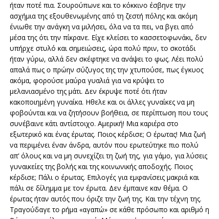
ήταν ποτέ πια. Σουρούπωνε και το κόκκινο έσβηνε την
ασχήμια της εξουθενωμένης από τη ζεστή πόλης και ακόμη
ένιωθε την ανάγκη να μιλήσει, όλα να τα πει, να βγει από
μέσα της ότι την πίκρανε. Είχε κλείσει το κασσετοφωνάκι, δεν
υπήρχε στυλό και σημειώσεις, ώρα πολύ πριν, το σκοτάδι
ήταν γύρω, αλλά δεν σκέφτηκε να ανάψει το φως. Λέει πολύ
απαλά πως ο πρώην σύζυγος της την χτυπούσε, πως έγκυος
ακόμα, φορούσε μαύρα γυαλιά για να κρύψει το
μελανιασμένο της μάτι. Δεν έκρυψε ποτέ ότι ήταν
κακοποιημένη γυναίκα. Ηθελε και οι άλλες γυναίκες να μη
φοβούνται και να ζητήσουν βοήθεια, σε περίπτωση που τους
συνέβαινε κάτι αντίστοιχο. Αμερική! Μια καριέρα στο
εξωτερικό και ένας έρωτας. Ποιος κέρδισε; Ο έρωτας! Μια ζωή
να περιμένει έναν άνδρα, αυτόν που ερωτεύτηκε πιο πολύ
απ’ όλους και να μη συνεχίζει τη ζωή της, για γάμο, για λύσεις
γυναικείες της βολής και της κοινωνικής αποδοχής. Ποιος
κέρδισε; Πάλι ο έρωτας. Επιλογές για εμφανίσεις μακριά και
πάλι σε δίλημμα με τον έρωτα. Δεν έμπαινε καν θέμα. Ο
έρωτας ήταν αυτός που όριζε την ζωή της. Και την τέχνη της.
Τραγούδαγε το ρήμα «αγαπώ» σε κάθε πρόσωπο και αριθμό η