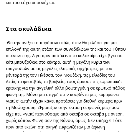
και του εύχεται συνέχεια.
Στα σκυλάδικα
Θα την πνίξει το παράπονο πάλι, όταν θα μιλήσει για μια
επιλογή της και τη στάση των συναδέλφων της και του Τύπου
απέναντι της. Λίγο πριν από ‘κεινο το καλοκαίρι, είχε βγει σε
κάτι μπουζούκια στο κέντρο, αυτή η μεγάλη κυρία των
τραγουδιών με τις μεγάλες ελαφριές ορχήστρες, με τον
μέντορά της τον Πλέσσα, τον Μουζάκη, τις μελωδίες του
Αττίκ, τα φεστιβάλ, τα βραβεία, τους ύμνους της ευρωπαϊκής
κριτικής για την αγγελική αλλά βουτηγμένη σε ερωτικό πάθος
φωνή της. Μόνο μια στιγμή στην κουβέντα μας, καμαρώνει
γιατί σ’ αυτήν είχαν κάνει προτάσεις για διεθνή καριέρα πριν
τη Μούσχουρη. «Έμοιαζαν στην έκταση οι φωνές μας» μου
είχε πει, «γιατί περνούσαμε από οκτάβα σε οκτάβα με άνεση,
χωρίς κόπο». Φωνή σαν της Βάνου, όμως, δεν υπήρχε! Τότε
πριν από εκείνη στη σκηνή εμφανιζόταν μια άφωνη