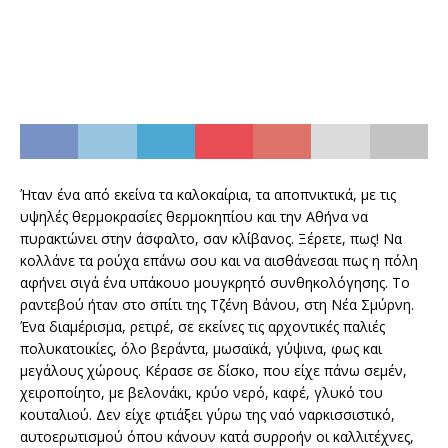
Ήταν ένα από εκείνα τα καλοκαίρια, τα αποπνικτικά, με τις
υψηλές θερμοκρασίες θερμοκηπίου και την Αθήνα να
πυρακτώνει στην άσφαλτο, σαν κλίβανος. Ξέρετε, πως! Να
κολλάνε τα ρούχα επάνω σου και να αισθάνεσαι πως η πόλη
αφήνει σιγά ένα υπάκουο μουγκρητό συνθηκολόγησης. Το
ραντεβού ήταν στο σπίτι της Τζένη Βάνου, στη Νέα Σμύρνη.
Ένα διαμέρισμα, ρετιρέ, σε εκείνες τις αρχοντικές παλιές
πολυκατοικίες, όλο βεράντα, μωσαϊκά, γύψινα, φως και
μεγάλους χώρους. Κέρασε σε δίσκο, που είχε πάνω σεμέν,
χειροποίητο, με βελονάκι, κρύο νερό, καφέ, γλυκό του
κουταλιού. Δεν είχε φτιάξει γύρω της ναό ναρκισσιστικό,
αυτοερωτισμού όπου κάνουν κατά συρροήν οι καλλιτέχνες,