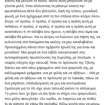
Βάνου και μέλωνε το κοινό. Μόνο αυτή μπορούσε να μη
γίνεται μελό, όταν κλείνοντας τα μάτια με εκείνη την
κρυσταλλένια αλλά όλο βελούδο, δική της τύπου, μοναδική
φωνή, με ένα ηχόχρωμα από τα πιο σπάνια στον κόσμο όλον,
έλεγε: «σ’ αγαπώ, σ’ αγαπώ, σ’ αγαπώ και η αγάπη αυτή με
πεθαίνει, σ’ αγαπώ, σ’ αγαπώ, σ’ αγαπώ και η αγάπη αυτή με
ανασταίνει» ή «Η σκλάβα σου ήμουν, η σκλάβα σου είμαι και
σκλάβα θα μείνω». Και οι άντρες να λιώνουν για πάρτη της, να
κυλιούνται στα πατώματα και εκείνη, να μην καταλαβαίνει.
Προειλημμένη πάντα στον αχάριστο έρωτά της για έναν και
μοναδικό. Μια φορά σε ένα ταξίδι οικογενειακό στις
αυτοκρατορικές πρωτεύουσες της Ευρώπης, με πούλμαν ο
νεαρός οδηγός είχε τατουάζ. Ήταν το πρόσωπο της Τζένης
Βάνου και από κάτω χαραγμένο από ένα τραγούδι της, με
καλλιγραφικά γράμματα: «να με φιλάς και να σβήνω»… «Να με
φιλάς και να σβήνω» και το πρόσωπο με το λακκάκι, πάνω σε
ένα μπράτσο, επιδειξιομανές σε μυς και κοντομάνικα.
Ομολογία για το ότι είχε γίνει τατουάζ εκείνο το απόγευμα.
Το μόνο που ‘χε βρει να πει ήταν οι στίχοι του τραγουδιού,
που μόλις ακουγόταν. «Σε νιώθω, σε λατρεύω και σε ποθώ.
Κι αν κάποτε σε χάσω θα τρελαθώ. Θέλω κοντά σου να μείνω,