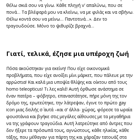
θέλω σκιά σου να γίνω. Κάθε πληγή ν’ απαλύνω, που σε
πονά… Τα βλέφαρά μου να κλείνω, να με φιλάς και να σβήνω.
Θέλω κοντά σου να μείνω… Παντοτινά…». Δεν το
τραγουδούσε. Μόνο το ψιθυρίζε βραχνά…
Γιατί, τελικά, έζησε μια υπέροχη ζωή
Πόσα ακούστηκαν για εκείνη! Που είχε οικονομικά
προβλήματα, που είχε ανοίξει μίνι μάρκετ, που πάλευε με την
αρρώστια! Και καλά μια υποψία θλίψης και οίκτου από τους
homo teleopticus! Τι λες καλέ! Αυτή όρθωσε ανάστημα σε
έναν πατέρα – φόβητρο, επαναστάτησε, πήρε μόνη της τον
δρόμο της, ερωτεύτηκε, την λάτρεψαν, έγινε το πρώτο gay
icon μιας δειλής σ΄ αυτά –και σ’ άλλα- χώρας, φόρεσε τα ωραία
φουστάνια και βγήκε στις μεγάλες αίθουσες με τα μεγαθήρια
να της γράφουν τραγούδια. Αυτή λατρεύτηκε από άντρες που
δεν ήξερε τα πρόσωπά τους, αγνώστους, κάθε ηλικίας, κάθε
τάξης, που μέθαγαν για πάρτη της και χάραζαν τατουάζ στα