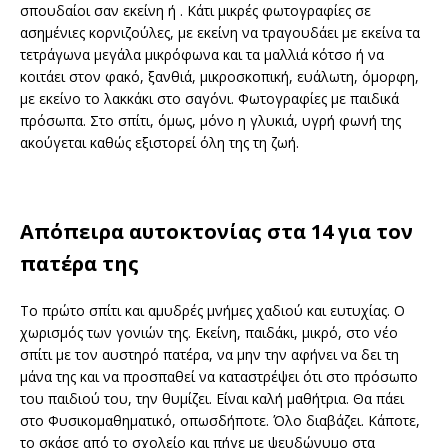
σπουδαίοι σαν εκείνη ή . Κάτι μικρές φωτογραφίες σε
ασημένιες κορνιζούλες, με εκείνη να τραγουδάει με εκείνα τα
τετράγωνα μεγάλα μικρόφωνα και τα μαλλιά κότσο ή να
κοιτάει στον φακό, ξανθιά, μικροσκοπική, ευάλωτη, όμορφη,
με εκείνο το λακκάκι στο σαγόνι. Φωτογραφίες με παιδικά
πρόσωπα. Στο σπίτι, όμως, μόνο η γλυκιά, υγρή φωνή της
ακούγεται καθώς εξιστορεί όλη της τη ζωή.
Απόπειρα αυτοκτονίας στα 14 για τον
πατέρα της
Το πρώτο σπίτι και αμυδρές μνήμες χαδιού και ευτυχίας. Ο
χωρισμός των γονιών της. Εκείνη, παιδάκι, μικρό, στο νέο
σπίτι με τον αυστηρό πατέρα, να μην την αφήνει να δει τη
μάνα της και να προσπαθεί να καταστρέψει ότι στο πρόσωπο
του παιδιού του, την θυμίζει. Είναι καλή μαθήτρια. Θα πάει
στο Φυσικομαθηματικό, οπωσδήποτε. Όλο διαβάζει. Κάποτε,
το σκάσε από το σχολείο και πήγε με ψευδώνυμο στα