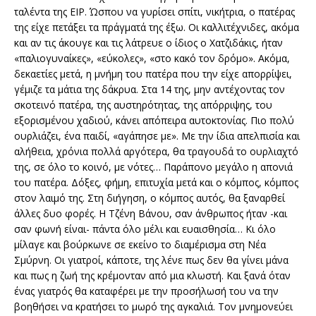
ταλέντα της ΕΙΡ. Ώσπου να γυρίσει σπίτι, νικήτρια, ο πατέρας
της είχε πετάξει τα πράγματά της έξω. Οι καλλιτέχνιδες, ακόμα
και αν τις άκουγε και τις λάτρευε ο ίδιος ο Χατζιδάκις, ήταν
«παλιογυναίκες», «εύκολες», «στο κακό τον δρόμο». Ακόμα,
δεκαετίες μετά, η μνήμη του πατέρα που την είχε απορρίψει,
γέμιζε τα μάτια της δάκρυα. Στα 14 της, μην αντέχοντας τον
σκοτεινό πατέρα, της αυστηρότητας, της απόρριψης, του
εξορισμένου χαδιού, κάνει απόπειρα αυτοκτονίας. Πιο πολύ
ουρλιάζει, ένα παιδί, «αγάπησε με». Με την ίδια απελπισία και
αλήθεια, χρόνια πολλά αργότερα, θα τραγουδά το ουρλιαχτό
της, σε όλο το κοινό, με νότες… Παράπονο μεγάλο η απονιά
του πατέρα. Δόξες, φήμη, επιτυχία μετά και ο κόμπος, κόμπος
στον λαιμό της. Στη διήγηση, ο κόμπος αυτός, θα ξαναρθεί
άλλες δυο φορές. Η Τζένη Βάνου, σαν άνθρωπος ήταν -και
σαν φωνή είναι- πάντα όλο μέλι και ευαισθησία… Κι όλο
μίλαγε και βούρκωνε σε εκείνο το διαμέρισμα στη Νέα
Σμύρνη. Οι γιατροί, κάποτε, της λένε πως δεν θα γίνει μάνα
και πως η ζωή της κρέμονταν από μια κλωστή. Και ξανά όταν
ένας γιατρός θα καταφέρει με την προσήλωσή του να την
βοηθήσει να κρατήσει το μωρό της αγκαλιά. Τον μνημονεύει