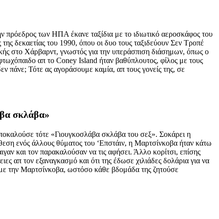
ώην πρόεδρος των ΗΠΑ έκανε ταξίδια με το ιδιωτικό αεροσκάφος του
ς της δεκαετίας του 1990, όπου οι δυο τους ταξιδεύουν Σεν Τροπέ
μικής στο Χάρβαρντ, γνωστός για την υπεράσπιση διάσημων, όπως ο
 φτωχόπαιδο απ το Coney Island ήταν βαθύπλουτος, φίλος με τους
δεν πάνε; Τότε ας αγοράσουμε καμία, απ τους γονείς της, σε
άβα σκλάβα»
αποκαλούσε τότε «Γιουγκοσλάβα σκλάβα του σεξ». Σοκάρει η
θεση ενός άλλους θύματος του ‘Επστάιν, η Μαρτσίνκοβα ήταν κάτω
ιγαν και τον παρακαλούσαν να τις αφήσει. Άλλο κορίτσι, επίσης
ιες απ τον εξαναγκασμό και ότι της έδωσε χιλιάδες δολάρια για να
ις με την Μαρτσίνκοβα, ωστόσο κάθε βδομάδα της ζητούσε