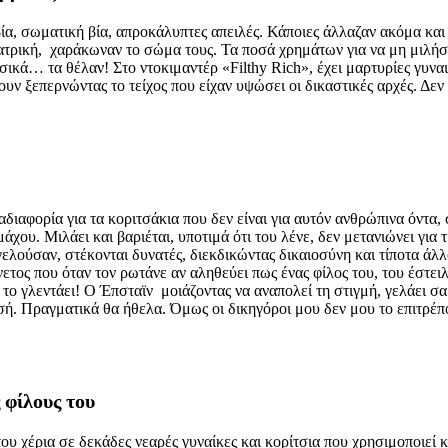
α, σωματική βία, απροκάλυπτες απειλές. Κάποιες άλλαζαν ακόμα και 
τρική, χαράκωναν το σώμα τους. Τα ποσά χρημάτων για να μη μιλήσου
φυσικά… τα θέλαν! Στο ντοκιμαντέρ «Filthy Rich», έχει μαρτυρίες γυν
ν ξεπερνώντας το τείχος που είχαν υψώσει οι δικαστικές αρχές. Δεν 
αδιαφορία για τα κοριτσάκια που δεν είναι για αυτόν ανθρώπινα όντα
ου. Μιλάει και βαριέται, υποτιμά ότι του λένε, δεν μετανιώνει για τί
γελούσαν, στέκονται δυνατές, διεκδικώντας δικαιοσύνη και τίποτα άλλ
άνετος που όταν τον ρωτάνε αν αληθεύει πως ένας φίλος του, του έστει
 το γλεντάει! Ο Έπσταϊν μοιάζοντας να αναπολεί τη στιγμή, γελάει σ
. Πραγματικά θα ήθελα. Όμως οι δικηγόροι μου δεν μου το επιτρέπο
 φίλους του
του χέρια σε δεκάδες νεαρές γυναίκες και κορίτσια που χρησιμοποιεί