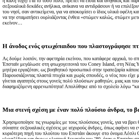
η καλή τύχη! Για το τόσο πολύ, πρεπει να είσαι και ανήθικος και π
σεξουαλικά δεκάδες ανήλικα, ανίκανα να αντιδράσουν ή να επιλέξου
του νησί, σαν αντικείμενα, για να αποκομίσει ο ίδιος υλικά οφέλη 
να την σταματήσει ουρλιάζοντας ένθεα «στώμεν καλώς, στώμεν μετά 
εκείνον…
Η άνοδος ενός φτωχόπαιδου που πλαστογράφησε πτ
Ας δούμε λοιπόν, την αφετηρία εκείνου, που κατάφερε αρχικά, το σπ
Έπσταϊν μεγάλωσε στη φτωχογειτονιά του Coney Island, στη Νέας Υό
μητέρα εργαζόταν, ως βοηθητικό προσωπικό στην τραπεζαρία κάποιου
Παρουσιάζοντας πλαστά πτυχία και χωρίς σπουδές, ο νέος που είχε μ
γίνεται αγαπητός στους γονείς πολύ πλούσιων μαθητών, μιας και του
διαφημιζόμενη αρρενωπότητα! Απολύθηκε από το σχολείο λόγω “κ
Μια στενή σχέση με έναν πολύ πλούσιο άνδρα, το 
Χρησιμοποίησε τις γνωριμίες με τους πλούσιους γονείς, για να βρει 
σύναπτε σεξουαλικές σχέσεις με ισχυρούς άνδρες, όπως αφήνει να εν
κυριότερη πηγή του πλούτου του Επστάιν άκουγε στο όνομα Λέσλι Ου
γλεντζέδικη και άκρως υλιστική δεκαετία του ’80, όταν ο Επστάιν 