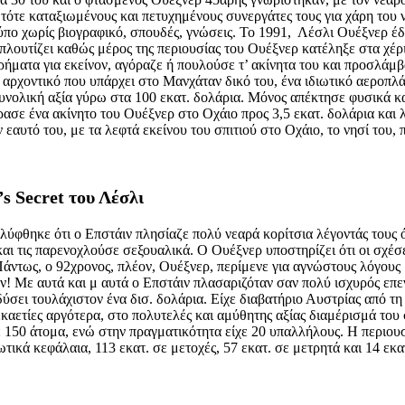
ότε καταξιωμένους και πετυχημένους συνεργάτες τους για χάρη του νε
τύπο χωρίς βιογραφικό, σπουδές, γνώσεις. Το 1991, Λέσλι Ουέξνερ έ
πλουτίζει καθώς μέρος της περιουσίας του Ουέξνερ κατέληξε στα χέρια
χρήματα για εκείνον, αγόραζε ή πουλούσε τ’ ακίνητα του και προσλά
αρχοντικό που υπάρχει στο Μανχάταν δικό του, ένα ιδιωτικό αεροπλά
υνολική αξία γύρω στα 100 εκατ. δολάρια. Μόνος απέκτησε φυσικά κ
ασε ένα ακίνητο του Ουέξνερ στο Οχάιο προς 3,5 εκατ. δολάρια και λ
 εαυτό του, με τα λεφτά εκείνου του σπιτιού στο Οχάιο, το νησί του, 
’s
Secret
του Λέσλι
ύφθηκε ότι ο Επστάιν πλησίαζε πολύ νεαρά κορίτσια λέγοντάς τους ότ
 και τις παρενοχλούσε σεξουαλικά. Ο Ουέξνερ υποστηρίζει ότι οι σχέ
Πάντως, ο 92χρονος, πλέον, Ουέξνερ, περίμενε για αγνώστους λόγους
! Με αυτά και μ αυτά ο Επστάιν πλασαριζόταν σαν πολύ ισχυρός επενδ
δύσει τουλάχιστον ένα δισ. δολάρια. Είχε διαβατήριο Αυστρίας από τ
καετίες αργότερα, στο πολυτελές και αμύθητης αξίας διαμέρισμά του
 150 άτομα, ενώ στην πραγματικότητα είχε 20 υπαλλήλους. Η περιουσί
ωτικά κεφάλαια, 113 εκατ. σε μετοχές, 57 εκατ. σε μετρητά και 14 εκα