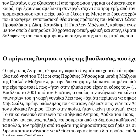
τον Επστάιν, είχε εξαφανιστεί από προσώπου γης και οι δικαστικές
καιρό, την έχουν ως αμείλικτη συνεργό, συχνά πιο τρομερή, από τον
τρομοκρατούσε και τις είχε υπό το έλεος της. Μετα από έρευνες χρό
που προσφέρει εντυπωσιακή θέα στους πρόποδες του Μάουντ Σάναπι,
Προφυλάκιση. Δίκη. Καταδίκη. Η Γκισλέιν Μάξγουελ, κρίθηκε ένοχ
με τον οποίο διατηρούσε 30 χρόνια ερωτική, φιλική και επαγγελματ
δολοφονίες του εκατομμυριούχου συζύγου της και της μητέρας του.
Ο πρίγκιπας Άντριου, ο γιός της βασίλισσας, που 
Ο πρίγκιπας Άντριου, σε φωτογραφικά στιγμιότυπα χορεύει άκομψα κ
ιδιωτικό νησί του Τζέφρι στις Παρθένες Νήσους και μετά η Μάξγουε
της Γκισλέιν Μάξγουελ, με την ίδια να χαμογελά ικανοποιημένα πίσω
της είχε πρωτοπεί, πως «ήταν στην ηλικία που είχαν οι κόρες του»
Βασίλειο το 2001 από τον Έπσταϊν, ο οποίος την ανάγκασε να κάνει σ
«αμνησία» του η νεαρή γυναίκα λέει πως «όχι ότι περίμενα να σηκώσ
Στιβ Σκάλι, πρώην υπάλληλος του Έπσταϊν, δήλωσε πως είδε τον Δού
τον πρίγκιπα Άντριου. Ήταν στην πισίνα, ήταν εκείνη τη στιγμή, έν
Το επικοινωνιακό επιτελείο του πρίγκιπα Άντριου, Δούκα του Γιορκ,
Επστάιν και εκείνος, τελικά, «αποσύρεται από τα δημόσια καθήκοντ
τα πολλά, τον τράβηξε από τα φώτα της δημοσιότητας και ήρθε σε 
λιρών και τον ανάγκασε να κλείσει το γραφείο που διατηρούσε επί