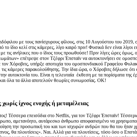
αιδόφιλου με τους πανίσχυρους φίλους, στις 10 Αυγούστου του 2019,
 το ίδιο κελί στις κάμερες, λίγο καιρό πριν! Φυσικά δεν είναι λίγοι
αν με τις ανήλικες που ο ίδιος τους προωθούσε! Πριν λίγες ώρες όμω
τωμάτων» επέτρεψε στον Τζέφρι Έπσταϊν να αυτοκτονήσει σε ομοσπον
με τον Χόροβιτς, υπήρξε αποτυχία του ομοσπονδιακού Γραφείου Φυλα
ις κάμερες παρακολούθησης. Την ίδια ώρα, ο Χόροβιτς δήλωσε ότι ο
ην αυτοκτονία του. Είναι η τελευταία έκθεση με τα πορίσματα της έρ
 και όλα τα άλλα αποτελούν θεωρίες συνωμοσίας. ΟΚ!
 χωρίς ίχνος ενοχής ή μεταμέλειας
ύτος! Τέσσερα επεισόδια στο Netflix, για τον Τζέφρι Έπσταϊν! Τέσσερ
ρωπο, αμετανόητο, αυτάρεσκο άνθρωπο αποφασισμένο να χρησιμοποιεί
ποίηση την προσωπική του και των ισχυρών ανδρών που θα του ήταν χ
νος, θα πλουτίσεις». Ναι. Αλλά για να πλουτίσεις, τόσο όσο ο Επστάι