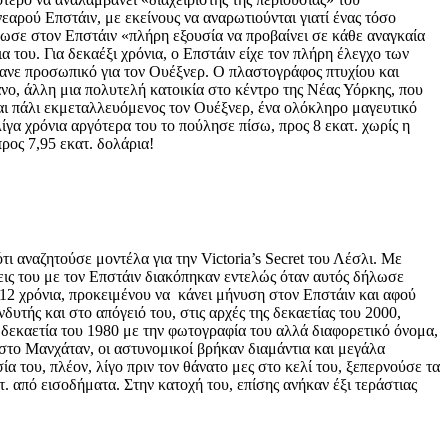
αρού Επστάιν, με εκείνους να αναρωτιούνται γιατί ένας τόσο
δωσε στον Επστάιν «πλήρη εξουσία να προβαίνει σε κάθε αναγκαία
 του. Για δεκαέξι χρόνια, ο Επστάιν είχε τον πλήρη έλεγχο των
μβανε προσωπικό για τον Ουέξνερ. Ο πλαστογράφος πτυχίου και
νο, άλλη μια πολυτελή κατοικία στο κέντρο της Νέας Υόρκης, που
αι πάλι εκμεταλλευόμενος τον Ουέξνερ, ένα ολόκληρο μαγευτικό
ίγα χρόνια αργότερα του το πούλησε πίσω, προς 8 εκατ. χωρίς η
προς 7,95 εκατ. δολάρια!
ι αναζητούσε μοντέλα για την Victoria’s Secret του Λέσλι. Με
σεις του με τον Επστάιν διακόπηκαν εντελώς όταν αυτός δήλωσε
 12 χρόνια, προκειμένου να κάνει μήνυση στον Επστάιν και αφού
υτής και στο απόγειό του, στις αρχές της δεκαετίας του 2000,
η δεκαετία του 1980 με την φωτογραφία του αλλά διαφορετικό όνομα,
 στο Μανχάταν, οι αστυνομικοί βρήκαν διαμάντια και μεγάλα
α του, πλέον, λίγο πριν τον θάνατο μες στο κελί του, ξεπερνούσε τα
τ. από εισοδήματα. Στην κατοχή του, επίσης ανήκαν έξι τεράστιας