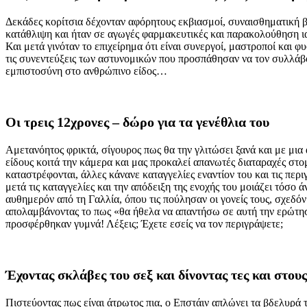
Δεκάδες κορίτσια δέχονταν αφόρητους εκβιασμοί, συναισθηματική βί
κατάθλιψη και ήταν σε αγωγές φαρμακευτικές και παρακολούθηση ια
Και μετά γινόταν το επιχείρημα ότι είναι συνεργοί, μαστροποί και 
τις συνεντεύξεις των αστυνομικών που προσπάθησαν να τον συλλάβου
εμπιστοσύνη στο ανθρώπινο είδος…
Οι τρεις 12χρονες – δώρο για τα γενέθλια του
Αμετανόητος φρικτά, σίγουρος πως θα την γλιτώσει ξανά και με μια 
είδους κοιτά την κάμερα και μας προκαλεί απανωτές διαταραχές στομάχ
καταστρέφονται, άλλες κάνανε καταγγελίες εναντίον του και τις περι
μετά τις καταγγελίες και την απόδειξη της ενοχής του μοιάζει τόσο 
αυθημερόν από τη Γαλλία, όπου τις πούλησαν οι γονείς τους, σχεδόν
απολαμβάνοντας το πως «θα ήθελα να απαντήσω σε αυτή την ερώτησή
προσφέρθηκαν γυμνά! Λέξεις; Έχετε εσείς να τον περιγράψετε;
Έχοντας σκλάβες του σεξ και δίνοντας τες και στους
Πιστεύοντας πως είναι άτρωτος πια, ο Επστάιν απλώνει τα βδελυρά 