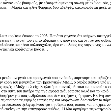
 σε κανονικούς βιασμούς, με εξασφαλισμένη τη σιωπή με εκβιασμούς,
φές, η Μαρία και η Ανι Φάρμερ, δυο αδελφές, κακοποιούνται μαζί, απ
λικα κορίτσια έσκασε το 2005. Παρά το γεγονός ότι υπήρχαν καταγγελ
τηκε την ενοχή του για το αδίκημα της πορνείας και όχι για πιο σοβ
ο πλούσιος και τόσο πολυάσχολος, άρα σπουδαίος της σύγχρονης κοινων
οντας νέα κορίτσια να βιάσει…
 μετά συνεργού και προαγωγού που εντόπιζε, παρέσυρε και εκβίαζε κο
ν κόρη του μεγιστάνα των βρετανικών ΜΜΕ, o οποίος πέθανε υπό μυσ
ές αρχές ο Μάξγουελ είχε λεηλατήσει συνταξιοδοτικά ταμεία από τις 
στο σπίτι του πατέρα της τη διαφορά ανάμεσα στο καλό και το κακό. 
ενδιαφέρον για τους ανθρώπους που δεν της ήταν χρήσιμοι». Εκείνη 
αξιοποίησε τις υψηλές επαφές της και διοργάνωνε όλα εκείνα τα πάρτ
ε μεσόκοπους ξελιγωμένους για τη σάρκα τους τύπους και υποχρεώνον
πό εκείνη και την κατηγορούν ευθέως. Η ίδια αρνήθηκε τις κατηγορίε