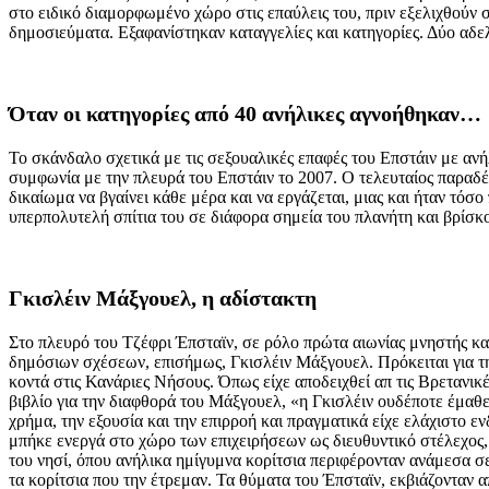
στο ειδικό διαμορφωμένο χώρο στις επαύλεις του, πριν εξελιχθούν
δημοσιεύματα. Εξαφανίστηκαν καταγγελίες και κατηγορίες. Δύο αδελ
Όταν οι κατηγορίες από 40 ανήλικες αγνοήθηκαν…
Το σκάνδαλο σχετικά με τις σεξουαλικές επαφές του Επστάιν με ανή
συμφωνία με την πλευρά του Επστάιν το 2007. Ο τελευταίος παραδέχ
δικαίωμα να βγαίνει κάθε μέρα και να εργάζεται, μιας και ήταν τόσ
υπερπολυτελή σπίτια του σε διάφορα σημεία του πλανήτη και βρίσκ
Γκισλέιν Μάξγουελ, η αδίστακτη
Στο πλευρό του Τζέφρι Έπσταϊν, σε ρόλο πρώτα αιωνίας μνηστής και
δημόσιων σχέσεων, επισήμως, Γκισλέιν Μάξγουελ. Πρόκειται για τη
κοντά στις Κανάριες Νήσους. Όπως είχε αποδειχθεί απ τις Βρετανικ
βιβλίο για την διαφθορά του Μάξγουελ, «η Γκισλέιν ουδέποτε έμαθε 
χρήμα, την εξουσία και την επιρροή και πραγματικά είχε ελάχιστο 
μπήκε ενεργά στο χώρο των επιχειρήσεων ως διευθυντικό στέλεχος, 
του νησί, όπου ανήλικα ημίγυμνα κορίτσια περιφέρονταν ανάμεσα σ
τα κορίτσια που την έτρεμαν. Τα θύματα του Έπσταϊν, εκβιάζονταν α