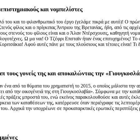
νεπιστημιακούς και νομπελίστες
αλό του και το φιλανθρωπικό του έργο (γελάμε πικρά με αυτό)! Ο πρ
τενός φίλος και ο πρίγκιπας Άντριου της Βρετανίας, ήδη, από τις αρχέ
Στους στενούς του φίλους είναι και ο Άλαν Ντέρσχουιτς, καθηγητή νο
 λογοτέχνες. Ω μα ναι! Ο Τζέφρι Επσταϊν ήταν ένας επιτυχημένος! Το
Κοριτσάκια! Αφού αυτές πάνε με τους πλούσιους και τέτοιες είναι! Τι 
απ τους γονείς της και αποκαλώντας την «Γιουγκοσλ
 ένα από τα θύματα του χρηματιστή το 2015, ο οποίος μάλιστα την 
ει από την οικογένειά της στη Γιουγκοσλαβία». Σύμφωνα με την κατά
κές πράξεις μπροστά του, ενώ εκείνος παρακολουθούσε και αυτές έκλα
άρκεια των καταθέσεων της, κατέρρευσε όταν περιέγραφε τις λεπτομέρε
ριο του. Αρχικά την υποχρέωνε σε προκαταρκτικές ερωτικές περιπτύξε
αμμένες