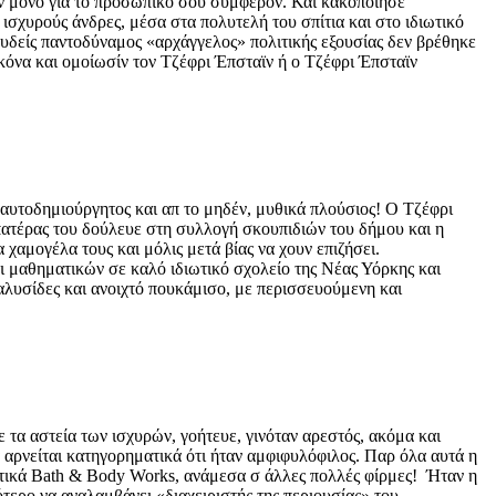
χουν μόνο για το προσωπικό σου συμφέρον. Και κακοποίησε
ισχυρούς άνδρες, μέσα στα πολυτελή του σπίτια και στο ιδιωτικό
 ουδείς παντοδύναμος «αρχάγγελος» πολιτικής εξουσίας δεν βρέθηκε
κόνα και ομοίωσίν τον Τζέφρι Έπσταϊν ή ο Τζέφρι Έπσταϊν
ι αυτοδημιούργητος και απ το μηδέν, μυθικά πλούσιος! Ο Τζέφρι
 πατέρας του δούλευε στη συλλογή σκουπιδιών του δήμου και η
χαμογέλα τους και μόλις μετά βίας να χουν επιζήσει.
και μαθηματικών σε καλό ιδιωτικό σχολείο της Νέας Υόρκης και
 αλυσίδες και ανοιχτό πουκάμισο, με περισσευούμενη και
ε τα αστεία των ισχυρών, γοήτευε, γινόταν αρεστός, ακόμα και
να αρνείται κατηγορηματικά ότι ήταν αμφιφυλόφιλος. Παρ όλα αυτά η
λυντικά Bath & Body Works, ανάμεσα σ άλλες πολλές φίρμες! Ήταν η
ότερο να αναλαμβάνει «διαχειριστής της περιουσίας» του