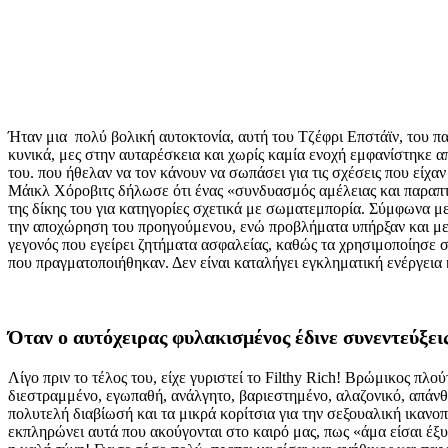
Ήταν μια πολύ βολική αυτοκτονία, αυτή του Τζέφρι Επστάϊν, του π
κυνικά, μες στην αυταρέσκεια και χωρίς καμία ενοχή εμφανίστηκε από
του. που ήθελαν να τον κάνουν να σωπάσει για τις σχέσεις που είχ
Μάικλ Χόροβιτς δήλωσε ότι ένας «συνδυασμός αμέλειας και παραπ
της δίκης του για κατηγορίες σχετικά με σωματεμπορία. Σύμφωνα 
την αποχώρηση του προηγούμενου, ενώ προβλήματα υπήρξαν και με τ
γεγονός που εγείρει ζητήματα ασφαλείας, καθώς τα χρησιμοποίησε στ
που πραγματοποιήθηκαν. Δεν είναι καταλήγει εγκληματική ενέργεια
Όταν ο αυτόχειρας φυλακισμένος έδινε συνεντεύξεις
Λίγο πριν το τέλος του, είχε γυριστεί το Filthy Rich! Βρώμικος πλο
διεστραμμένο, εγωπαθή, ανάλγητο, βαριεστημένο, αλαζονικό, απάνθ
πολυτελή διαβίωσή και τα μικρά κορίτσια για την σεξουαλική ικανο
εκπληρώνει αυτά που ακούγονται στο καιρό μας, πως «άμα είσαι έξυπ