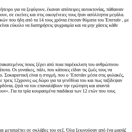
ήπειρο για να ξεφύγουν, έκαναν απόπειρες αυτοκτονίας, πάθαιναν
ν, σε εκείνες και στις οικογένειες τους ήταν ασύλληπτα μεγάλα.
αικών που ήδη από τα 14 τους χρόνια έπεσαν θύματα του Έπσταϊν , με
είναι εύκολο να διατηρήσεις ψυχραιμία και να μην χάσεις κάθε
, σακατεμένος ποιος ξέρει από ποια παρέκκλιση του ανθρώπινου
ποτα. Οι γυναίκες, πάλι, που κάποιες είδαν τις ζωές τους να
ο. Σοκαριστική είναι η στιγμή, που ο ‘Επστάιν μέσα στις φυλακές,
λε τρεις 12χρονες ως δώρο για τα γενέθλια του και πως ταξίδεψαν
αρδόνια, ζητά να του επαναλάβουν την ερώτηση και απαντά
υν». Για τα τρία κουρασμένα παιδάκια των 12 ετών που τους
 και μετατρέπει σε σκλάβες του σεξ. Όλα ξεκινούσαν από ένα μασάζ