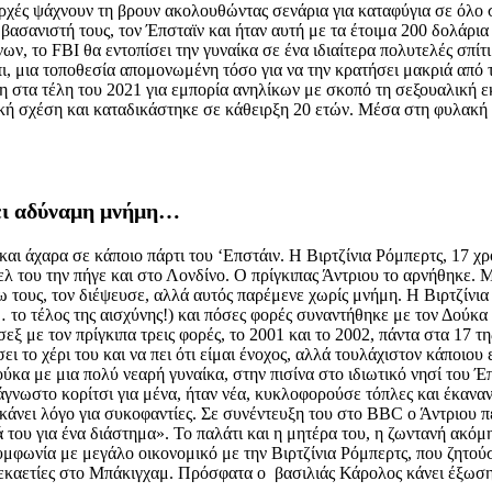
 αρχές ψάχνουν τη βρουν ακολουθώντας σενάρια για καταφύγια σε όλο 
 βασανιστή τους, τον Έπσταϊν και ήταν αυτή με τα έτοιμα 200 δολάρια
νων, το FBI θα εντοπίσει την γυναίκα σε ένα ιδιαίτερα πολυτελές σπ
 μια τοποθεσία απομονωμένη τόσο για να την κρατήσει μακριά από τ
η στα τέλη του 2021 για εμπορία ανηλίκων με σκοπό τη σεξουαλική 
ική σχέση και καταδικάστηκε σε κάθειρξη 20 ετών. Μέσα στη φυλακή έ
έχει αδύναμη μνήμη…
αι άχαρα σε κάποιο πάρτι του ‘Επστάιν. Η Βιρτζίνια Ρόμπερτς, 17 χρ
λ του την πήγε και στο Λονδίνο. Ο πρίγκιπας Άντριου το αρνήθηκε. Μ
 τους, τον διέψευσε, αλλά αυτός παρέμενε χωρίς μνήμη. Η Βιρτζίνια 
 (… το τέλος της αισχύνης!) και πόσες φορές συναντήθηκε με τον Δού
εξ με τον πρίγκιπα τρεις φορές, το 2001 και το 2002, πάντα στα 17 τη
ει το χέρι του και να πει ότι είμαι ένοχος, αλλά τουλάχιστον κάποιο
κα με μια πολύ νεαρή γυναίκα, στην πισίνα στο ιδιωτικό νησί του Έ
α άγνωστο κορίτσι για μένα, ήταν νέα, κυκλοφορούσε τόπλες και έκανα
 κάνει λόγο για συκοφαντίες. Σε συνέντευξη του στο BBC ο Άντριου πέ
ά του για ένα διάστημα». Το παλάτι και η μητέρα του, η ζωντανή ακό
συμφωνία με μεγάλο οικονομικό με την Βιρτζίνια Ρόμπερτς, που ζητο
 δεκαετίες στο Μπάκιγχαμ. Πρόσφατα ο βασιλιάς Κάρολος κάνει έξωση