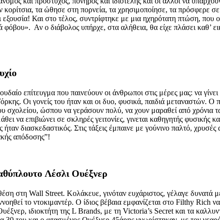
αράνομος και πρόστυχος, πονηρός και ιδιοτελής και οι άλλοι να υπάρ
ν κορίτσια, τα ώθησε στη πορνεία, τα χρησιμοποίησε, τα πρόσφερε σε 
και εξουσία! Και στο τέλος, συντρίφτηκε με μια ηχηρότατη πτώση, που
φόβου». Αν ο διάβολος υπήρχε, στα αλήθεια, θα είχε πλάσει καθ’ ει
υχίο
ουδαίο επίτευγμα που παινεύουν οι άνθρωποι στις μέρες μας: να γίνε
ρκης. Οι γονείς του ήταν και οι δυο, φυσικά, παιδιά μεταναστών. Ο
 σχολείου, ώσπου να γεράσουν πολύ, να χουν μαραθεί από χρόνια τα 
άθει να επιβιώνει σε σκληρές γειτονίες, γινεται καθηγητής φυσικής 
ς ήταν διασκεδαστικός. Στις τάξεις έμπαινε με γούνινο παλτό, χρυσές
ακής απόδοσης”!
βαθύπλουτο
Λέσλι Ουέξνερ
θέση στη Wall Street. Κολάκευε, γινόταν ευχάριστος, γέλαγε δυνατά μ
νοηθεί το ντοκιμαντέρ. Ο ίδιος βέβαια εμφανίζεται στο Filthy Rich 
έξνερ, ιδιοκτήτη της L Brands, με τη Victoria’s Secret και τα καλ
στα 30 του και ο φτασμένος Ουέξνερ 45άρης γνωρίστηκαν, με τον νεαρ