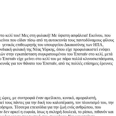
 στο κελί του! Μες στη φυλακή! Με ύψιστη ασφάλεια! Εκείνου, που
 εκείνοι που είδαν πίσω από τη αυτοκτονία τους παντοδύναμους φίλους
ς, ο γενικός επιθεωρητής του υπουργείου Δικαιοσύνης των ΗΠΑ,
διακή φυλακή της Νέας Υόρκης, όπου είχε προφυλακιστεί ενόψει
κών στην εγκατάσταση συγκρατουμένου του Έπσταϊν στο κελί, μετά
 Έπσταϊν είχε μείνει στο κελί του με πάρα πολλά κλινοσκεπάσματα,
ευνάς για τον θάνατο του Έπσταϊν, από τις πολλές επίσημες έρευνες
ις ώρες, με συντροφιά έναν αμείλικτο, κυνικό, αμοραλιστή,
 τους πάντες για την δική του καλοπέραση, τον πλουτισμό του, την
ρήσιμοι. Τέσσερα επεισόδια για την ζωή ενός ανθρώπου, που
ν δεν αρκεί η ευφυία, ίσως η σκληρή δουλειά, το ρίσκο, πιθανόν και