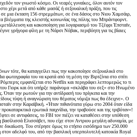
σχεδόν τον γνωστό κόσμο. Οι νεαρές γυναίκες, όλον αυτόν τον
 στο χέρι μετά από κάθε μασάζ ή σεξουαλική πράξη, που τις
ίτι σε μια έκταση 156 στρεμμάτων, σε ένα δάσος στο Νιου Χαμσάιρ,
α βλέμματα της κλειστής κοινωνίας της πόλης του Μπράντφορντ.
εκμετάλλευση και κακοποίηση για λογαριασμό του Τζέφρι Έπσταϊν,
γινε γρήγορα φίλη με τη Νάρσι Νόβακ, περιβόητη για τις βίαιες
όνων τότε, θα καταγγείλει πως την κακοποίησε σεξουαλικά στο
ια φωτογραφία του να κρατά από τη μέση την Βιρτζίνια στο σπίτι
Ρόμπερτς εμφανίζεται στο Netflix και περιγράφει λεπτομερώς το τι
κα του Γιορκ και ότι υπήρξε παράνομα «σκλάβα του σεξ» στο Ηνωμένο
ς. Όταν την ρωτούν για την αντίδρασή του πρίγκιπα και την
υ είδους τύψη ή αναγνώριση του θέματος νόμιζα πως θα έδειχνε». Ο
πσταϊν στην Καραϊβική. «Ήταν πιθανότατα γύρω στο 2004 όταν είδα
ν προκαταρκτικά ερωτικά παιχνίδια, την τραβούσε και της τριβόταν»!
φτει σε αντιφάσεις, το FBI τον πιέζει να καταθέσει στην υπόθεση
μη βασίλισσά Ελισσάβετ, που είχε στον Αντριου μεγάλη αδυναμία, με
ύσε δικαίωση. Του στέρησε όμως το ετήσιο εισόδημα των 250.000
 στον αδελφό του, από την βασιλική υπερπολυτελή κατοικία Royal