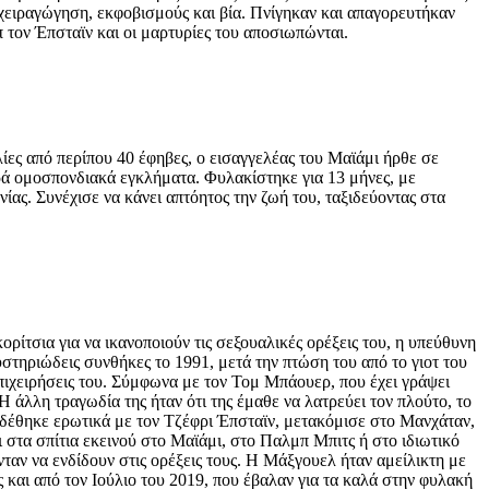
 χειραγώγηση, εκφοβισμούς και βία. Πνίγηκαν και απαγορευτήκαν
 τον Έπσταϊν και οι μαρτυρίες του αποσιωπώνται.
ίες από περίπου 40 έφηβες, ο εισαγγελέας του Μαϊάμι ήρθε σε
αρά ομοσπονδιακά εγκλήματα. Φυλακίστηκε για 13 μήνες, με
ίας. Συνέχισε να κάνει απτόητος την ζωή του, ταξιδεύοντας στα
ρίτσια για να ικανοποιούν τις σεξουαλικές ορέξεις του, η υπεύθυνη
τηριώδεις συνθήκες το 1991, μετά την πτώση του από το γιοτ του
επιχειρήσεις του. Σύμφωνα με τον Τομ Μπάουερ, που έχει γράψει
Η άλλη τραγωδία της ήταν ότι της έμαθε να λατρεύει τον πλούτο, το
συνδέθηκε ερωτικά με τον Τζέφρι Έπσταϊν, μετακόμισε στο Μανχάταν,
ι στα σπίτια εκεινού στο Μαϊάμι, στο Παλμπ Μπιτς ή στο ιδιωτικό
ταν να ενδίδουν στις ορέξεις τους. Η Μάξγουελ ήταν αμείλικτη με
ς και από τον Ιούλιο του 2019, που έβαλαν για τα καλά στην φυλακή