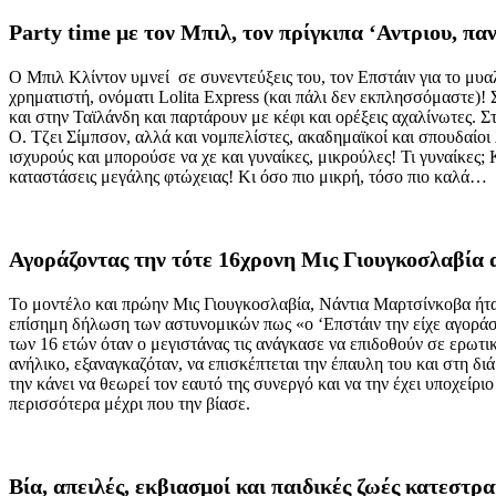
Party
time
με τον Μπιλ, τον πρίγκιπα ‘Αντριου, πα
Ο Μπιλ Κλίντον υμνεί σε συνεντεύξεις του, τον Επστάιν για το μυ
χρηματιστή, ονόματι Lolita Express (και πάλι δεν εκπλησσόμαστε)! Σ
και στην Ταϊλάνδη και παρτάρουν με κέφι και ορέξεις αχαλίνωτες. 
O. Τζει Σίμπσον, αλλά και νομπελίστες, ακαδημαϊκοί και σπουδαίοι
ισχυρούς και μπορούσε να χε και γυναίκες, μικρούλες! Τι γυναίκες; 
καταστάσεις μεγάλης φτώχειας! Κι όσο πιο μικρή, τόσο πιο καλά…
Αγοράζοντας την τότε 16χρονη Μις Γιουγκοσλαβία 
Το μοντέλο και πρώην Μις Γιουγκοσλαβία, Νάντια Μαρτσίνκοβα ήταν
επίσημη δήλωση των αστυνομικών πως «ο ‘Επστάιν την είχε αγοράσ
των 16 ετών όταν ο μεγιστάνας τις ανάγκασε να επιδοθούν σε ερωτι
ανήλικο, εξαναγκαζόταν, να επισκέπτεται την έπαυλη του και στη δι
την κάνει να θεωρεί τον εαυτό της συνεργό και να την έχει υποχεί
περισσότερα μέχρι που την βίασε.
Βία, απειλές, εκβιασμοί και παιδικές ζωές κατεστρ