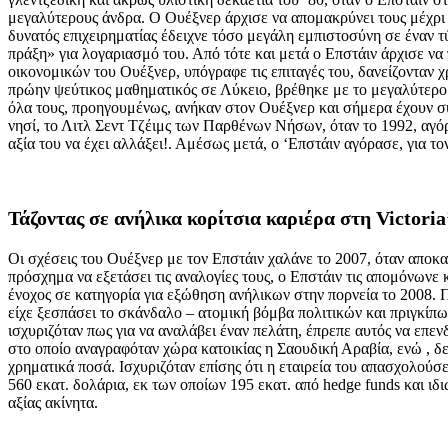
μεγαλύτερους άνδρα. Ο Ουέξνερ άρχισε να απομακρύνει τους μέχρι τ
δυνατός επιχειρηματίας έδειχνε τόσο μεγάλη εμπιστοσύνη σε έναν 
πράξη» για λογαριασμό του. Από τότε και μετά ο Επστάιν άρχισε να 
οικονομικών του Ουέξνερ, υπόγραφε τις επιταγές του, δανείζονταν 
πρώην ψεύτικος μαθηματικός σε Λύκειο, βρέθηκε με το μεγαλύτερο 
όλα τους, προηγουμένως, ανήκαν στον Ουέξνερ και σήμερα έχουν σ
νησί, το Λιτλ Σεντ Τζέιμς των Παρθένων Νήσων, όταν το 1992, αγόρ
αξία του να έχει αλλάξει!. Αμέσως μετά, ο ‘Επστάιν αγόρασε, για τον
Τάζοντας σε ανήλικα κορίτσια καριέρα στη Victoria
Οι σχέσεις του Ουέξνερ με τον Επστάιν χαλάνε το 2007, όταν αποκαλ
πρόσχημα να εξετάσει τις αναλογίες τους, ο Επστάιν τις απομόνωνε
ένοχος σε κατηγορία για εξώθηση ανήλικων στην πορνεία το 2008. 
είχε ξεσπάσει το σκάνδαλο – ατομική βόμβα πολιτικών και πριγκίπων
ισχυριζόταν πως για να αναλάβει έναν πελάτη, έπρεπε αυτός να επεν
στο οποίο αναγραφόταν χώρα κατοικίας η Σαουδική Αραβία, ενώ , δε
χρηματικά ποσά. Ισχυριζόταν επίσης ότι η εταιρεία του απασχολούσε
560 εκατ. δολάρια, εκ των οποίων 195 εκατ. από hedge funds και ιδι
αξίας ακίνητα.