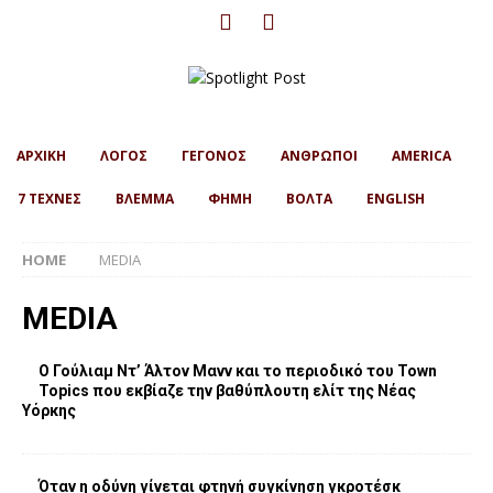
ΑΡΧΙΚΗ
ΛΟΓΟΣ
ΓΕΓΟΝΟΣ
ΑΝΘΡΩΠΟΙ
AMERICA
7 ΤΕΧΝΕΣ
ΒΛΕΜΜΑ
ΦΗΜΗ
ΒΟΛΤΑ
ENGLISH
HOME
MEDIA
MEDIA
Ο Γούλιαμ Ντ’ Άλτον Μανν και το περιοδικό του Town
Topics που εκβίαζε την βαθύπλουτη ελίτ της Νέας
Υόρκης
Όταν η οδύνη γίνεται φτηνή συγκίνηση γκροτέσκ