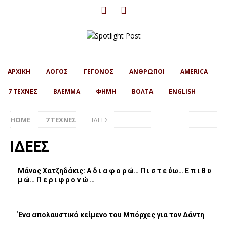
ΑΡΧΙΚΗ
ΛΟΓΟΣ
ΓΕΓΟΝΟΣ
ΑΝΘΡΩΠΟΙ
AMERICA
7 ΤΕΧΝΕΣ
ΒΛΕΜΜΑ
ΦΗΜΗ
ΒΟΛΤΑ
ENGLISH
HOME
7 ΤΕΧΝΕΣ
ΙΔΕΕΣ
ΙΔΕΕΣ
Μάνος Χατζηδάκις: Α δ ι α φ ο ρ ώ… Π ι σ τ ε ύω… Ε π ι θ υ
μ ώ… Π ε ρ ι φ ρ ο ν ώ …
Ένα απολαυστικό κείμενο του Μπόρχες για τον Δάντη