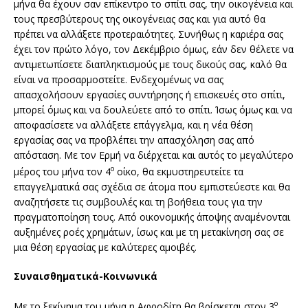
μήνα θα έχουν σαν επίκεντρο το σπίτι σας, την οικογένεια και
τους πρεσβύτερους της οικογένειας σας και για αυτό θα
πρέπει να αλλάξετε προτεραιότητες. Συνήθως η καριέρα σας
έχει τον πρώτο λόγο, τον Δεκέμβριο όμως, εάν δεν θέλετε να
αντιμετωπίσετε διαπληκτισμούς με τους δικούς σας, καλό θα
είναι να προσαρμοστείτε. Ενδεχομένως να σας
απασχολήσουν εργασίες συντήρησης ή επισκευές στο σπίτι,
μπορεί όμως και να δουλεύετε από το σπίτι. Ίσως όμως και να
αποφασίσετε να αλλάξετε επάγγελμα, και η νέα θέση
εργασίας σας να προβλέπει την απασχόληση σας από
απόσταση. Με τον Ερμή να διέρχεται και αυτός το μεγαλύτερο
ο
μέρος του μήνα τον 4
οίκο, θα εκμυστηρευτείτε τα
επαγγελματικά σας σχέδια σε άτομα που εμπιστεύεστε και θα
αναζητήσετε τις συμβουλές και τη βοήθεια τους για την
πραγματοποίηση τους. Από οικονομικής άποψης αναμένονται
αυξημένες ροές χρημάτων, ίσως και με τη μετακίνηση σας σε
μια θέση εργασίας με καλύτερες αμοιβές.
Συναισθηματικά-Κοινωνικά
ο
Με το ξεκίνημα του μήνα η Αφροδίτη θα βρίσκεται στον 3