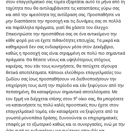
στον επαγγελματικό σας τομέα εξαρτάται αυτό το μήνα από τη
ταχύτητα που θα αντιλαμβάνεστε τις καταστάσεις γύρω σας
και από την αμεσότητα της αντίδραση σας. Προσπαθήστε να
μην διασπάσετε την προσοχή και τις δυνάμεις σας σε πολλά
και παράλληλα πράγματα, γιατί θα χάσετε τον έλεγχο.
Επικεντρώστε την προσπάθεια σας σε ένα αντικείμενο την
κάθε φορά για να έχετε πιθανότητες επιτυχίας. Τα μικρά και
καθημερινά δεν σας ενδιαφέρουν μέσα στον Δεκέμβριο,
καθώς η προσοχή σας είναι στραμμένη σε πολύ πιο σημαντικά
πράγματα. Θα θέσετε νέους και υψηλότερους στόχους
καριέρας, που εάν τους κυνηγήσετε, θα πετύχετε σίγουρα
θετικά αποτελέσματα. Κάποιοι ελεύθεροι επαγγελματίες του
ζωδίου σας ίσως προσπαθήσουν να διεθνοποιήσουν την
επιχείρηση τους αυτή την περίοδο και εάν ξεφύγουν από την
πεπατημένη, θα καταφέρουν σημαντικά αποτελέσματα. Με
ο
τον Ερμή να διέρχεται επίσης στον 9
οίκο σας, θα μπορέσετε
να κατανοήσετε τις πολύ καλές προοπτικές που έχετε στον
επαγγελματικό τομέα, εάν καταφέρετε να ξεφύγετε από τα
γνωστά μονοπάτια δράσης. Ευνοούνται οι επιχειρηματικές
επαφές με το εξωτερικό καθώς και οι συνεργασίες, ενώ με την
όψη αυτή το ενδιαφέρον για ανώτερες σπουδές και