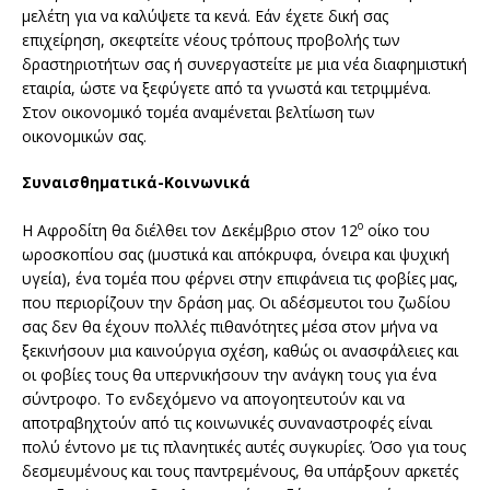
μελέτη για να καλύψετε τα κενά. Εάν έχετε δική σας
επιχείρηση, σκεφτείτε νέους τρόπους προβολής των
δραστηριοτήτων σας ή συνεργαστείτε με μια νέα διαφημιστική
εταιρία, ώστε να ξεφύγετε από τα γνωστά και τετριμμένα.
Στον οικονομικό τομέα αναμένεται βελτίωση των
οικονομικών σας.
Συναισθηματικά-Κοινωνικά
ο
Η Αφροδίτη θα διέλθει τον Δεκέμβριο στον 12
οίκο του
ωροσκοπίου σας (μυστικά και απόκρυφα, όνειρα και ψυχική
υγεία), ένα τομέα που φέρνει στην επιφάνεια τις φοβίες μας,
που περιορίζουν την δράση μας. Οι αδέσμευτοι του ζωδίου
σας δεν θα έχουν πολλές πιθανότητες μέσα στον μήνα να
ξεκινήσουν μια καινούργια σχέση, καθώς οι ανασφάλειες και
οι φοβίες τους θα υπερνικήσουν την ανάγκη τους για ένα
σύντροφο. Το ενδεχόμενο να απογοητευτούν και να
αποτραβηχτούν από τις κοινωνικές συναναστροφές είναι
πολύ έντονο με τις πλανητικές αυτές συγκυρίες. Όσο για τους
δεσμευμένους και τους παντρεμένους, θα υπάρξουν αρκετές