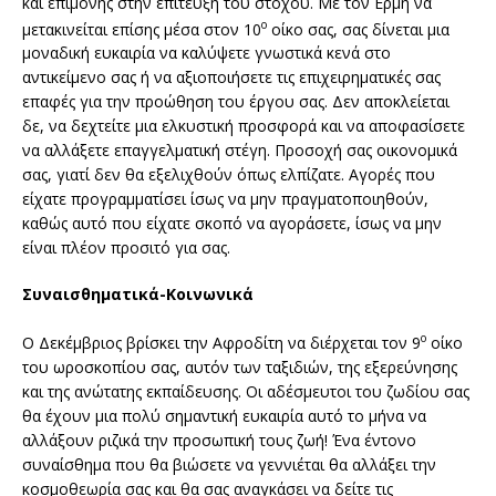
και επιμονής στην επίτευξη του στόχου. Με τον Ερμή να
ο
μετακινείται επίσης μέσα στον 10
οίκο σας, σας δίνεται μια
μοναδική ευκαιρία να καλύψετε γνωστικά κενά στο
αντικείμενο σας ή να αξιοποιήσετε τις επιχειρηματικές σας
επαφές για την προώθηση του έργου σας. Δεν αποκλείεται
δε, να δεχτείτε μια ελκυστική προσφορά και να αποφασίσετε
να αλλάξετε επαγγελματική στέγη. Προσοχή σας οικονομικά
σας, γιατί δεν θα εξελιχθούν όπως ελπίζατε. Αγορές που
είχατε προγραμματίσει ίσως να μην πραγματοποιηθούν,
καθώς αυτό που είχατε σκοπό να αγοράσετε, ίσως να μην
είναι πλέον προσιτό για σας.
Συναισθηματικά-Κοινωνικά
ο
Ο Δεκέμβριος βρίσκει την Αφροδίτη να διέρχεται τον 9
οίκο
του ωροσκοπίου σας, αυτόν των ταξιδιών, της εξερεύνησης
και της ανώτατης εκπαίδευσης. Οι αδέσμευτοι του ζωδίου σας
θα έχουν μια πολύ σημαντική ευκαιρία αυτό το μήνα να
αλλάξουν ριζικά την προσωπική τους ζωή! Ένα έντονο
συναίσθημα που θα βιώσετε να γεννιέται θα αλλάξει την
κοσμοθεωρία σας και θα σας αναγκάσει να δείτε τις