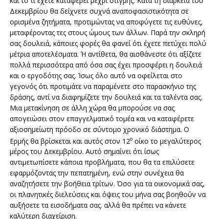
και το τι έχετε καταφέρει μέχρι στιγμής. Κατά τη διάρκεια του
Δεκεμβρίου θα δείχνετε συχνά αναποφασιστικότητα σε
ορισμένα ζητήματα, προτιμώντας να αποφύγετε τις ευθύνες,
μεταφέροντας τες στους ώμους των άλλων. Παρά την σκληρή
σας δουλειά, κάποιες φορές θα φανεί ότι έχετε πετύχει πολύ
μέτρια αποτελέσματα. Ή αντίθετα, θα αισθάνεστε ότι αξίζετε
πολλά περισσότερα από όσα σας έχει προσφέρει η δουλειά
και ο εργοδότης σας. Ίσως όλο αυτό να οφείλεται στο
γεγονός ότι προτιμάτε να παραμένετε στο παρασκήνιο της
δράσης, αντί να διαφημίζετε την δουλειά και τα ταλέντα σας.
Μια μετακίνηση σε άλλη χώρα θα μπορούσε να σας
απογειώσει στον επαγγελματικό τομέα και να καταφέρετε
αξιοσημείωτη πρόοδο σε σύντομο χρονικό διάστημα. Ο
ο
Ερμής θα βρίσκεται και αυτός στον 12
οίκο το μεγαλύτερος
μέρος του Δεκεμβρίου. Αυτό σημαίνει ότι ίσως
αντιμετωπίσετε κάποια προβλήματα, που θα τα επιλύσετε
εφαρμόζοντας την πεπατημένη, ενώ στην συνέχεια θα
αναζητήσετε την βοήθεια τρίτων. Όσο για τα οικονομικά σας,
οι πλανητικές διελεύσεις και όψεις του μήνα σας βοηθούν να
αυξήσετε τα εισοδήματα σας. αλλά θα πρέπει να κάνετε
καλύτερη διαχείριση.