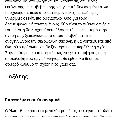
επικεντρωθεί στο φλερτ και την κατάκτηση, σαν είδος
εκτόνωσης και επιβεβαίωσης, και γι’ αυτό δεν αναμένεται να
προχωρήσετε πέρα από τις επιφανειακές και εφήμερες
γνωριμίες σε κάτι πιο ουσιαστικό. Όσο για τους
δεσμευμένους ή παντρεμένους, δύο είναι το πιθανά σενάρια
του μήνα: ή θα διοχετεύσετε όλον αυτό τον ερωτισμό στην
σχέση σας, ξεπερνώντας τα όποια προβλήματα και
αναγεννώντας την σεξουαλική σας ζωή, ή θα γοητευθείτε από
ένα τρίτο πρόσωπο και θα ξεκινήσετε μια παράλληλη σχέση.
Στην δεύτερη περίπτωση πάντως να έχετε υπόψη σας ότι η
αποκάλυψη που αργά ή γρήγορα θα έρθει, θα θέση σε
σοβαρό κίνδυνο τη σχέση ή το γάμο σας.
Τοξότης
Επαγγελματικά-Οικονομικά
Ο Ήλιος θα περάσει το μεγαλύτερο μέρος του μήνα στο ζώδιο
ο
σας και στον 1
οίκο, της προσωπικότητα σας, κάτι που θα σας