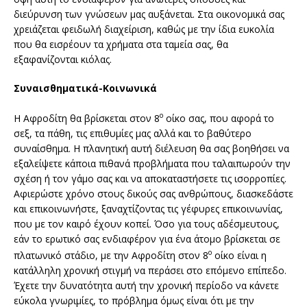
διεύρυνση των γνώσεων μας αυξάνεται. Στα οικονομικά σας
χρειάζεται φειδωλή διαχείριση, καθώς με την ίδια ευκολία
που θα εισρέουν τα χρήματα στα ταμεία σας, θα
εξαφανίζονται κιόλας.
Συναισθηματικά-Κοινωνικά
ο
Η Αφροδίτη θα βρίσκεται στον 8
οίκο σας, που αφορά το
σεξ, τα πάθη, τις επιθυμίες μας αλλά και το βαθύτερο
συναίσθημα. Η πλανητική αυτή διέλευση θα σας βοηθήσει να
εξαλείψετε κάποια πιθανά προβλήματα που ταλαιπωρούν την
σχέση ή τον γάμο σας και να αποκαταστήσετε τις ισορροπίες.
Αφιερώστε χρόνο στους δικούς σας ανθρώπους, διασκεδάστε
και επικοινωνήστε, ξαναχτίζοντας τις γέφυρες επικοινωνίας,
που με τον καιρό έχουν κοπεί. Όσο για τους αδέσμευτους,
εάν το ερωτικό σας ενδιαφέρον για ένα άτομο βρίσκεται σε
ο
πλατωνικό στάδιο, με την Αφροδίτη στον 8
οίκο είναι η
κατάλληλη χρονική στιγμή να περάσει στο επόμενο επίπεδο.
Έχετε την δυνατότητα αυτή την χρονική περίοδο να κάνετε
εύκολα γνωριμίες, το πρόβλημα όμως είναι ότι με την