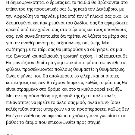
Η δημιουργικότητα, ο έρωτας και τα παιδιά θα βρίσκονται στο
επίκεντρο της προσωπικής σας ζωής κατά τον Δεκέμβριο, με
ο
την Αφροδίτη να περνάει μέσα από τον 5
ηλιακό σας οίκο. Οι
δεσμευμένοι και παντρεμένοι του ζωδίου σας θα αφιερώσετε
αρκετό από τον χρόνο σας στο ταίρι σας και τους απογόνους
σας, ενώ συνειδητοποιείτε ότι πρέπει να λάβετε τα μέτρα σας
για την αναθέρμανση της σεξουαλικής σας ζωής. Μια
συζήτηση με το ταίρι σας θα μπορούσε να οδηγήσει σε μια
πιο ζωντανή και παθιασμένη ερωτική σχέση. Η αδέσμευτοι δε,
θα φαντάζουν ιδιαίτερα γοητευτικοί στα μάτια του αντίθετου
φύλου, προσελκύοντας πολλούς θαυμαστές ή θαυμάστριες.
Είναι ο μήνας που θα απολαύσετε το φλερτ και οι όποιες
κατακτήσεις σας δεν θα έχουν διάρκεια, καθώς το μάτι σας θα
είναι στραμμένο στο δρόμο και στο τι κυκλοφορεί εκεί έξω.
Με την παρούσα θέση της Αφροδίτης έχετε πολύ καλές
πιθανότητες να βρείτε το άλλο σας μισό, αλλά και εξ ίσου
καλές πιθανότητες υπάρχουν να το προσπεράσετε, καθώς δεν
θα έχετε διάθεση να αφιερώσετε χρόνο για να γνωρίσετε σε
βάθος το άτομο που επικοινωνείτε προς στιγμή.