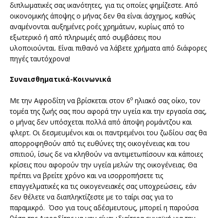
διπλωματικές σας ικανότητες, για τις οποίες φημίζεστε. Από
οικονομικής άποψης ο μήνας δεν θα είναι άσχημος, καθώς
αναμένονται αυξημένες ροές χρημάτων, κυρίως από το
εξωτερικό ή από πληρωμές από συμβάσεις που
υλοποιούνται. Είναι πιθανό να λάβετε χρήματα από διάφορες
πηγές ταυτόχρονα!
Συναισθηματικά-Κοινωνικά
ο
Με την Αφροδίτη να βρίσκεται στον 6
ηλιακό σας οίκο, τον
τομέα της ζωής σας που αφορά την υγεία και την εργασία σας,
ο μήνας δεν υπόσχεται πολλά από άποψη ρομάντζου και
φλερτ. Οι δεσμευμένοι και οι παντρεμένοι του ζωδίου σας θα
απορροφηθούν από τις ευθύνες της οικογένειας και του
σπιτιού, ίσως δε να κληθούν να αντιμετωπίσουν και κάποιες
κρίσεις που αφορούν την υγεία μελών της οικογένειας. Θα
πρέπει να βρείτε χρόνο και να ισορροπήσετε τις
επαγγελματικές κα τις οικογενειακές σας υποχρεώσεις, εάν
δεν θέλετε να διαπληκτίζεστε με το ταίρι σας για το
παραμικρό. Όσο για τους αδέσμευτους, μπορεί η παρούσα