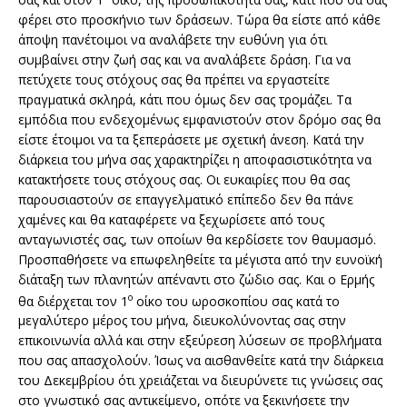
φέρει στο προσκήνιο των δράσεων. Τώρα θα είστε από κάθε
άποψη πανέτοιμοι να αναλάβετε την ευθύνη για ότι
συμβαίνει στην ζωή σας και να αναλάβετε δράση. Για να
πετύχετε τους στόχους σας θα πρέπει να εργαστείτε
πραγματικά σκληρά, κάτι που όμως δεν σας τρομάζει. Τα
εμπόδια που ενδεχομένως εμφανιστούν στον δρόμο σας θα
είστε έτοιμοι να τα ξεπεράσετε με σχετική άνεση. Κατά την
διάρκεια του μήνα σας χαρακτηρίζει η αποφασιστικότητα να
κατακτήσετε τους στόχους σας. Οι ευκαιρίες που θα σας
παρουσιαστούν σε επαγγελματικό επίπεδο δεν θα πάνε
χαμένες και θα καταφέρετε να ξεχωρίσετε από τους
ανταγωνιστές σας, των οποίων θα κερδίσετε τον θαυμασμό.
Προσπαθήσετε να επωφεληθείτε τα μέγιστα από την ευνοϊκή
διάταξη των πλανητών απέναντι στο ζώδιο σας. Και ο Ερμής
ο
θα διέρχεται τον 1
οίκο του ωροσκοπίου σας κατά το
μεγαλύτερο μέρος του μήνα, διευκολύνοντας σας στην
επικοινωνία αλλά και στην εξεύρεση λύσεων σε προβλήματα
που σας απασχολούν. Ίσως να αισθανθείτε κατά την διάρκεια
του Δεκεμβρίου ότι χρειάζεται να διευρύνετε τις γνώσεις σας
στο γνωστικό σας αντικείμενο, οπότε να ξεκινήσετε την