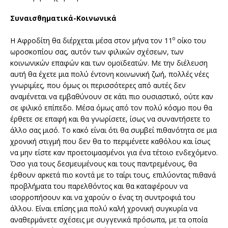
Συναισθηματικά-Κοινωνικά
ο
Η Αφροδίτη θα διέρχεται μέσα στον μήνα τον 11
οίκο του
ωροσκοπίου σας, αυτόν των φιλικών σχέσεων, των
κοινωνικών επαφών και των ομοϊδεατών. Με την διέλευση
αυτή θα έχετε μια πολύ έντονη κοινωνική ζωή, πολλές νέες
γνωριμίες, που όμως οι περισσότερες από αυτές δεν
αναμένεται να εμβαθύνουν σε κάτι πιο ουσιαστικό, ούτε καν
σε φιλικό επίπεδο. Μέσα όμως από τον πολύ κόσμο που θα
έρθετε σε επαφή και θα γνωρίσετε, ίσως να συναντήσετε το
άλλο σας μισό. Το κακό είναι ότι θα συμβεί πιθανότητα σε μια
χρονική στιγμή που δεν θα το περιμένετε καθόλου και ίσως
να μην είστε καν προετοιμασμένοι για ένα τέτοιο ενδεχόμενο.
Όσο για τους δεσμευμένους και τους παντρεμένους, θα
έρθουν αρκετά πιο κοντά με το ταίρι τους, επιλύοντας πιθανά
προβλήματα του παρελθόντος και θα καταφέρουν να
ισορροπήσουν και να χαρούν ο ένας τη συντροφιά του
άλλου. Είναι επίσης μια πολύ καλή χρονική συγκυρία να
αναθερμάνετε σχέσεις με συγγενικά πρόσωπα, με τα οποία