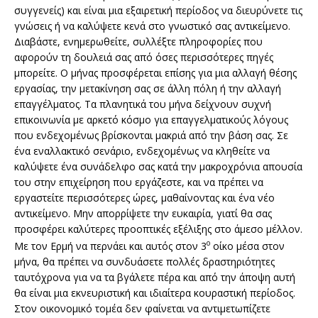
συγγενείς) και είναι μια εξαιρετική περίοδος να διευρύνετε τις
γνώσεις ή να καλύψετε κενά στο γνωστικό σας αντικείμενο.
Διαβάστε, ενημερωθείτε, συλλέξτε πληροφορίες που
αφορούν τη δουλειά σας από όσες περισσότερες πηγές
μπορείτε. Ο μήνας προσφέρεται επίσης για μια αλλαγή θέσης
εργασίας, την μετακίνηση σας σε άλλη πόλη ή την αλλαγή
επαγγέλματος. Τα πλανητικά του μήνα δείχνουν συχνή
επικοινωνία με αρκετό κόσμο για επαγγελματικούς λόγους
που ενδεχομένως βρίσκονται μακριά από την βάση σας. Σε
ένα εναλλακτικό σενάριο, ενδεχομένως να κληθείτε να
καλύψετε ένα συνάδελφο σας κατά την μακροχρόνια απουσία
του στην επιχείρηση που εργάζεστε, και να πρέπει να
εργαστείτε περισσότερες ώρες, μαθαίνοντας και ένα νέο
αντικείμενο. Μην απορρίψετε την ευκαιρία, γιατί θα σας
προσφέρει καλύτερες προοπτικές εξέλιξης στο άμεσο μέλλον.
ο
Με τον Ερμή να περνάει και αυτός στον 3
οίκο μέσα στον
μήνα, θα πρέπει να συνδυάσετε πολλές δραστηριότητες
ταυτόχρονα για να τα βγάλετε πέρα και από την άποψη αυτή
θα είναι μια εκνευριστική και ιδιαίτερα κουραστική περίοδος.
Στον οικονομικό τομέα δεν φαίνεται να αντιμετωπίζετε