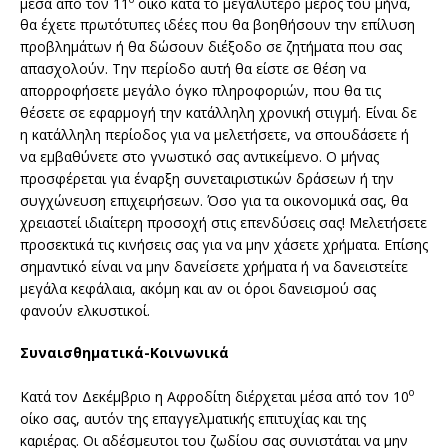
μέσα από τον 11
οίκο κατά το μεγαλύτερο μέρος του μήνα,
θα έχετε πρωτότυπες ιδέες που θα βοηθήσουν την επίλυση
προβλημάτων ή θα δώσουν διέξοδο σε ζητήματα που σας
απασχολούν. Την περίοδο αυτή θα είστε σε θέση να
απορροφήσετε μεγάλο όγκο πληροφοριών, που θα τις
θέσετε σε εφαρμογή την κατάλληλη χρονική στιγμή. Είναι δε
η κατάλληλη περίοδος για να μελετήσετε, να σπουδάσετε ή
να εμβαθύνετε στο γνωστικό σας αντικείμενο. Ο μήνας
προσφέρεται για έναρξη συνεταιριστικών δράσεων ή την
συγχώνευση επιχειρήσεων. Όσο για τα οικονομικά σας, θα
χρειαστεί ιδιαίτερη προσοχή στις επενδύσεις σας! Μελετήσετε
προσεκτικά τις κινήσεις σας για να μην χάσετε χρήματα. Επίσης
σημαντικό είναι να μην δανείσετε χρήματα ή να δανειστείτε
μεγάλα κεφάλαια, ακόμη και αν οι όροι δανεισμού σας
φανούν ελκυστικοί.
Συναισθηματικά-Κοινωνικά
ο
Κατά τον Δεκέμβριο η Αφροδίτη διέρχεται μέσα από τον 10
οίκο σας, αυτόν της επαγγελματικής επιτυχίας και της
καριέρας. Οι αδέσμευτοι του ζωδίου σας συνιστάται να μην