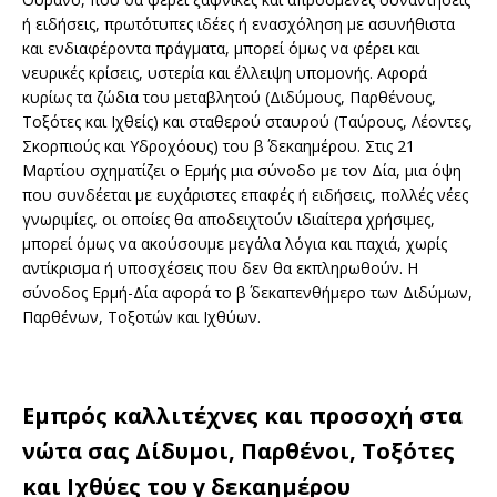
ή ειδήσεις, πρωτότυπες ιδέες ή ενασχόληση με ασυνήθιστα
και ενδιαφέροντα πράγματα, μπορεί όμως να φέρει και
νευρικές κρίσεις, υστερία και έλλειψη υπομονής. Αφορά
κυρίως τα ζώδια του μεταβλητού (Διδύμους, Παρθένους,
Τοξότες και Ιχθείς) και σταθερού σταυρού (Ταύρους, Λέοντες,
Σκορπιούς και Υδροχόους) του β΄ δεκαημέρου. Στις 21
Μαρτίου σχηματίζει ο Ερμής μια σύνοδο με τον Δία, μια όψη
που συνδέεται με ευχάριστες επαφές ή ειδήσεις, πολλές νέες
γνωριμίες, οι οποίες θα αποδειχτούν ιδιαίτερα χρήσιμες,
μπορεί όμως να ακούσουμε μεγάλα λόγια και παχιά, χωρίς
αντίκρισμα ή υποσχέσεις που δεν θα εκπληρωθούν. Η
σύνοδος Ερμή-Δία αφορά το β΄ δεκαπενθήμερο των Διδύμων,
Παρθένων, Τοξοτών και Ιχθύων.
Εμπρός καλλιτέχνες και προσοχή στα
νώτα σας Δίδυμοι, Παρθένοι, Τοξότες
και Ιχθύες του γ δεκαημέρου