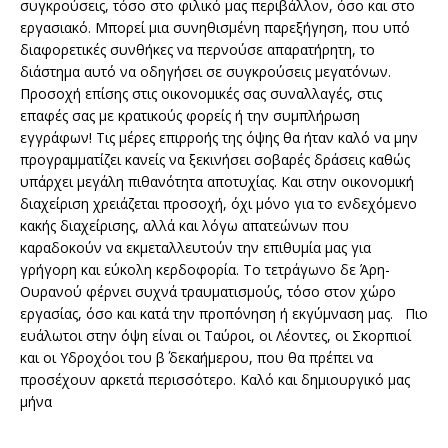
συγκρούσεις, τόσο στο φιλικό μας περιβάλλον, όσο και στο
εργασιακό. Μπορεί μια συνηθισμένη παρεξήγηση, που υπό
διαφορετικές συνθήκες να περνούσε απαρατήρητη, το
διάστημα αυτό να οδηγήσει σε συγκρούσεις μεγατόνων.
Προσοχή επίσης στις οικονομικές σας συναλλαγές, στις
επαφές σας με κρατικούς φορείς ή την συμπλήρωση
εγγράφων! Τις μέρες επιρροής της όψης θα ήταν καλό να μην
προγραμματίζει κανείς να ξεκινήσει σοβαρές δράσεις καθώς
υπάρχει μεγάλη πιθανότητα αποτυχίας. Και στην οικονομική
διαχείριση χρειάζεται προσοχή, όχι μόνο για το ενδεχόμενο
κακής διαχείρισης, αλλά και λόγω απατεώνων που
καραδοκούν να εκμεταλλευτούν την επιθυμία μας για
γρήγορη και εύκολη κερδοφορία. Το τετράγωνο δε Άρη-
Ουρανού φέρνει συχνά τραυματισμούς, τόσο στον χώρο
εργασίας, όσο και κατά την προπόνηση ή εκγύμναση μας. Πιο
ευάλωτοι στην όψη είναι οι Ταύροι, οι Λέοντες, οι Σκορπιοί
και οι Υδροχόοι του β΄ δεκαήμερου, που θα πρέπει να
προσέχουν αρκετά περισσότερο. Καλό και δημιουργικό μας
μήνα