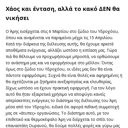
Χάος και ένταση, αλλά το κακό ΔΕΝ θα
νικήσει
Ο Άρης εισέρχεται στις 6 Μαρτίου στο ζώδιο του Υδροχόου,
όπου και αναμένεται να παραμείνει μέχρι τις 15 Απριλίου.
Κατά την διάρκεια της διέλευσης αυτής, θα έχουμε αρκετά
αποθέματα ενέργειας, αλλάζει ωστόσο η εστίαση μας. Τώρα
πιά θα θέλουμε να προχωρήσουμε μπροστά, να ορθώσουμε
το ανάστημα μας και να εφορμήσουμε στο μέλλον. Όντας
όμως στο ζώδιο του Υδροχόου, οι ιδέες μας δεν θα είναι
πάντοτε εφαρμόσιμες. Συχνά θα είναι θολές και αφηρημένες ή
θα σχετίζονται με ζητήματα ανεξαρτησίας και ελευθερίας,
δίχως ωστόσο να έχουν πρακτική εφαρμογή. Για τον λόγο
αυτό θα ήταν εξαιρετικά χρήσιμο να αποφύγει κανείς
απερίσκεπτες ενέργειες το διάστημα της διέλευσης του Άρη
μέσα από τον Υδροχόο, ειδικά ότι αφορά πιθανή συμμετοχή
μας σε «άτυπες» οργανώσεις. Το διάστημα αυτό, με τον
επιθετικό και θερμοκέφαλο Άρη να διέρχεται το σπίτι του
επαναστάτη Ουρανού, θα δούμε πολλές φορές και γύρω μας