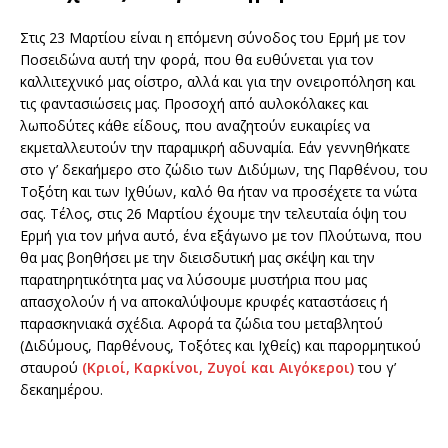
Στις 23 Μαρτίου είναι η επόμενη σύνοδος του Ερμή με τον
Ποσειδώνα αυτή την φορά, που θα ευθύνεται για τον
καλλιτεχνικό μας οίστρο, αλλά και για την ονειροπόληση και
τις φαντασιώσεις μας. Προσοχή από αυλοκόλακες και
λωποδύτες κάθε είδους, που αναζητούν ευκαιρίες να
εκμεταλλευτούν την παραμικρή αδυναμία. Εάν γεννηθήκατε
στο γ’ δεκαήμερο στο ζώδιο των Διδύμων, της Παρθένου, του
Τοξότη και των Ιχθύων, καλό θα ήταν να προσέχετε τα νώτα
σας. Τέλος, στις 26 Μαρτίου έχουμε την τελευταία όψη του
Ερμή για τον μήνα αυτό, ένα εξάγωνο με τον Πλούτωνα, που
θα μας βοηθήσει με την διεισδυτική μας σκέψη και την
παρατηρητικότητα μας να λύσουμε μυστήρια που μας
απασχολούν ή να αποκαλύψουμε κρυφές καταστάσεις ή
παρασκηνιακά σχέδια. Αφορά τα ζώδια του μεταβλητού
(Διδύμους, Παρθένους, Τοξότες και Ιχθείς) και παρορμητικού
σταυρού
(Κριοί, Καρκίνοι, Ζυγοί και Αιγόκεροι)
του γ’
δεκαημέρου.