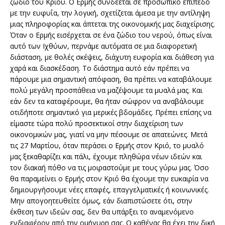
ζώδιο του Κριού. Ο Ερμής συνδέεται σε προσωπικό επίπεδο
με την ευφυΐα, την λογική, σχετίζεται άμεσα με την αντίληψη
μιας πληροφορίας και άπτεται της οικονομικής μας διαχείρισης.
Όταν ο Ερμής εισέρχεται σε ένα ζώδιο του νερού, όπως είναι
αυτό των Ιχθύων, περνάμε αυτόματα σε μια διαφορετική
διάσταση, με θολές σκέψεις, διάχυτη ευφορία και διάθεση για
χαρά και διασκέδαση. Το διάστημα αυτό εάν πρέπει να
πάρουμε μια σημαντική απόφαση, θα πρέπει να καταβάλουμε
πολύ μεγάλη προσπάθεια να μαζέψουμε τα μυαλά μας. Και
εάν δεν τα καταφέρουμε, θα ήταν σώφρον να αναβάλουμε
οτιδήποτε σημαντικό για μερικές βδομάδες. Πρέπει επίσης να
είμαστε τώρα πολύ προσεκτικοί στην διαχείριση των
οικονομικών μας, γιατί να μην πέσουμε σε απατεώνες. Μετά
τις 27 Μαρτίου, όταν περάσει ο Ερμής στον Κριό, το μυαλό
μας ξεκαθαρίζει και πάλι, έχουμε πληθώρα νέων ιδεών και
τον διακαή πόθο να τις μοιραστούμε με τους γύρω μας. Όσο
θα παραμείνει ο Ερμής στον Κριό θα έχουμε την ευκαιρία να
δημιουργήσουμε νέες επαφές, επαγγελματικές ή κοινωνικές.
Μην απογοητευθείτε όμως, εάν διαπιστώσετε ότι, στην
έκθεση των ιδεών σας, δεν θα υπάρξει το αναμενόμενο
ενδιαφέρον από την ομήγυρη σας. Ο καθένας θα έχει την δική