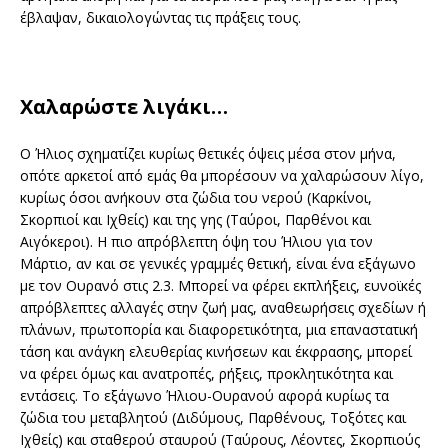
έβλαψαν, δικαιολογώντας τις πράξεις τους.
Χαλαρώστε λιγάκι…
Ο Ήλιος σχηματίζει κυρίως θετικές όψεις μέσα στον μήνα,
οπότε αρκετοί από εμάς θα μπορέσουν να χαλαρώσουν λίγο,
κυρίως όσοι ανήκουν στα ζώδια του νερού (Καρκίνοι,
Σκορπιοί και Ιχθείς) και της γης (Ταύροι, Παρθένοι και
Αιγόκεροι). Η πιο απρόβλεπτη όψη του Ήλιου για τον
Μάρτιο, αν και σε γενικές γραμμές θετική, είναι ένα εξάγωνο
με τον Ουρανό στις 2.3. Μπορεί να φέρει εκπλήξεις, ευνοϊκές
απρόβλεπτες αλλαγές στην ζωή μας, αναθεωρήσεις σχεδίων ή
πλάνων, πρωτοπορία και διαφορετικότητα, μια επαναστατική
τάση και ανάγκη ελευθερίας κινήσεων και έκφρασης, μπορεί
να φέρει όμως και ανατροπές, ρήξεις, προκλητικότητα και
εντάσεις. Το εξάγωνο Ήλιου-Ουρανού αφορά κυρίως τα
ζώδια του μεταβλητού (Διδύμους, Παρθένους, Τοξότες και
Ιχθείς) και σταθερού σταυρού (Ταύρους, Λέοντες, Σκορπιούς