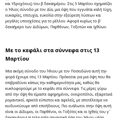
και Υδροχόους) του β΄ δεκαημέρου. Στις 5 Μαρτίου σχηματίζει
ο Ήλιος σύνοδο με τον Δία, μια όψη που εγγυάται καλή τύχη,
ευκαιρίες, επιτυχία, ευκολία στην εξεύρεση λύσεων και
μεγάλες υποσχέσεις για το μέλλον. Αφορά κυρίως το β’
δεκαήμερο των Διδύμων, Παρθένων, Τοξοτών και Ιχθύων.
Με το κεφάλι στα σύννεφα στις 13
Μαρτίου
Μια ακόμη σύνοδο του Ήλιου με τον Ποσειδώνα αυτή την
φορά έχουμε στις 13 Μαρτίου. Πρόκειται για μια όψη που θα
επιβραδύνει κάπως την καθημερινότητα μας, καθώς θα
κυκλοφορούμε με το κεφάλι στα σύννεφα. Τις μέρες γύρω
από την όψη θα είμαστε αφηρημένοι, ονειροπόλοι, εξαιρετικά
ρομαντικοί, αρκετά εύπιστοι και αφελείς, με αποτέλεσμα να
κινδυνεύουμε από επιτήδειους. Πιο ευάλωτοι στην όψη αυτή
είναι οι Δίδυμοι, οι Παρθένοι, οι Τοξότες και οι Ιχθείς του γ΄
δεκαημέρου! Η τελευταία σημαντική όψη του Ήλιου μέσα