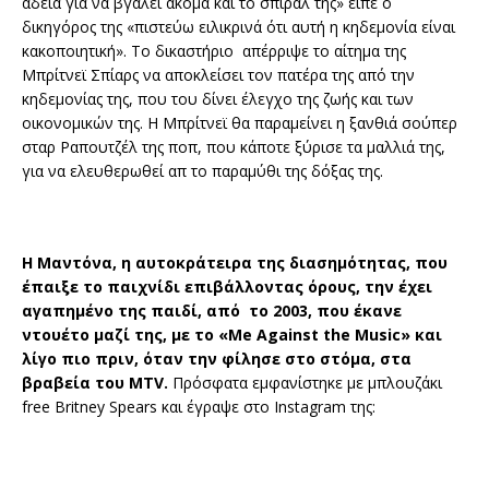
άδεια για να βγάλει ακόμα και το σπιράλ της» είπε ο
δικηγόρος της «πιστεύω ειλικρινά ότι αυτή η κηδεμονία είναι
κακοποιητική». Το δικαστήριο απέρριψε το αίτημα της
Μπρίτνεϊ Σπίαρς να αποκλείσει τον πατέρα της από την
κηδεμονίας της, που του δίνει έλεγχο της ζωής και των
οικονομικών της. Η Μπρίτνεϊ θα παραμείνει η ξανθιά σούπερ
σταρ Ραπουτζέλ της ποπ, που κάποτε ξύρισε τα μαλλιά της,
για να ελευθερωθεί απ το παραμύθι της δόξας της.
Η Μαντόνα, η αυτοκράτειρα της διασημότητας, που
έπαιξε το παιχνίδι επιβάλλοντας όρους, την έχει
αγαπημένο της παιδί, από το 2003, που έκανε
ντουέτο μαζί της, με το «Me Against the Music» και
λίγο πιο πριν, όταν την φίλησε στο στόμα, στα
βραβεία του MTV.
Πρόσφατα εμφανίστηκε με μπλουζάκι
free Britney Spears και έγραψε στο Instagram της: