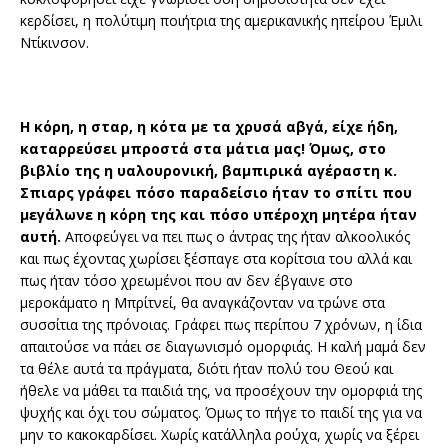
κερδίσει, η πολύτιμη ποιήτρια της αμερικανικής ηπείρου Έμιλι
Ντίκινσον.
Η κόρη, η σταρ, η κότα με τα χρυσά αβγά, είχε ήδη,
καταρρεύσει μπροστά στα μάτια μας! Όμως, στο
βιβλίο της η υαλουρονική, βαμπιρικά αγέραστη κ.
Σπιαρς γράφει πόσο παραδείσιο ήταν το σπίτι που
μεγάλωνε η κόρη της και πόσο υπέροχη μητέρα ήταν
αυτή.
Αποφεύγει να πει πως ο άντρας της ήταν αλκοολικός
και πως έχοντας χωρίσει ξέσπαγε στα κορίτσια του αλλά και
πως ήταν τόσο χρεωμένοι που αν δεν έβγαινε στο
μεροκάματο η Μπρίτνεί, θα αναγκάζονταν να τρώνε στα
συσσίτια της πρόνοιας. Γράφει πως περίπου 7 χρόνων, η ίδια
απαιτούσε να πάει σε διαγωνισμό ομορφιάς. Η καλή μαμά δεν
τα θέλε αυτά τα πράγματα, διότι ήταν πολύ του Θεού και
ήθελε να μάθει τα παιδιά της, να προσέχουν την ομορφιά της
ψυχής και όχι του σώματος. Όμως το πήγε το παιδί της για να
μην το κακοκαρδίσει. Χωρίς κατάλληλα ρούχα, χωρίς να ξέρει