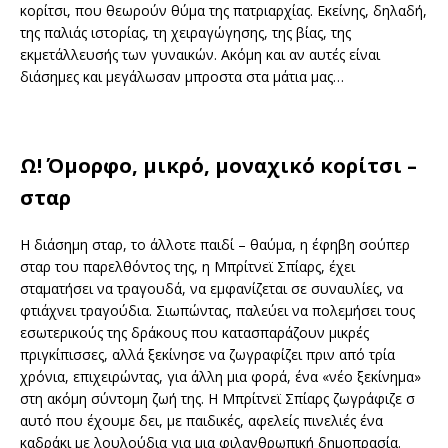
κορίτσι, που θεωρούν θύμα της πατριαρχίας. Εκείνης, δηλαδή,
της παλιάς ιστορίας, τη χειραγώγησης, της βίας, της
εκμετάλλευσής των γυναικών. Ακόμη και αν αυτές είναι
διάσημες και μεγάλωσαν μπροστα στα μάτια μας…
Ω! Όμορφο, μικρό, μοναχικό κορίτσι –
σταρ
Η διάσημη σταρ, το άλλοτε παιδί – θαύμα, η έφηβη σούπερ
σταρ του παρελθόντος της, η Μπρίτνεϊ Σπίαρς, έχει
σταματήσει να τραγουδά, να εμφανίζεται σε συναυλίες, να
φτιάχνει τραγούδια. Σιωπώντας, παλεύει να πολεμήσει τους
εσωτερικούς της δράκους που κατασπαράζουν μικρές
πριγκίπισσες, αλλά ξεκίνησε να ζωγραφίζει πριν από τρία
χρόνια, επιχειρώντας, για άλλη μια φορά, ένα «νέο ξεκίνημα»
στη ακόμη σύντομη ζωή της. Η Μπρίτνεϊ Σπίαρς ζωγράφιζε σ
αυτό που έχουμε δει, με παιδικές, αφελείς πινελιές ένα
καδράκι με λουλούδια για μια φιλανθρωπική δημοπρασία.