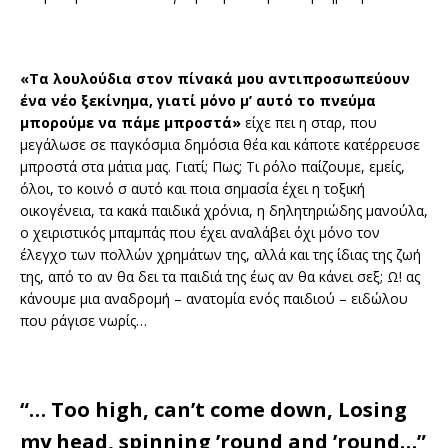
«Τα λουλούδια στον πίνακά μου αντιπροσωπεύουν
ένα νέο ξεκίνημα, γιατί μόνο μ’ αυτό το πνεύμα
μπορούμε να πάμε μπροστά»
είχε πει η σταρ, που
μεγάλωσε σε παγκόσμια δημόσια θέα και κάποτε κατέρρευσε
μπροστά στα μάτια μας. Γιατί; Πως; Τι ρόλο παίζουμε, εμείς,
όλοι, το κοινό σ αυτό και ποια σημασία έχει η τοξική
οικογένεια, τα κακά παιδικά χρόνια, η δηλητηριώδης μανούλα,
ο χειριστικός μπαμπάς που έχει αναλάβει όχι μόνο τον
έλεγχο των πολλών χρημάτων της, αλλά και της ίδιας της ζωή
της, από το αν θα δει τα παιδιά της έως αν θα κάνει σεξ; Ω! ας
κάνουμε μια αναδρομή – ανατομία ενός παιδιού – ειδώλου
που ράγισε νωρίς…
“… Too high, can’t come down, Losing
my head, spinning ’round and ’round…”