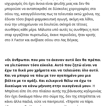
ισχυρισμός ότι έχει άνοια είναι ψευδής μιας και δεν θα
μπορούσε να ανταποκριθεί σε δύσκολες χορογραφίες στα
σόου της, καταγγέλλοντας πως τα τελευταία οκτώ χρόνια, της
έδιναν τόσο βαριά φαρμακευτική αγωγή, ακόμη και λίθοι,
ενώ την υποχρέωναν να δουλεύει σκληρά σε τέτοιες
συνθήκες κάθε μέρα. Μάλιστα υπό αυτές τις συνθήκες η ποπ
σταρ εργαζόταν πυρετωδώς, έκανε περιοδείες, ήταν κριτής
στο X Factor και ανέβασε σόου στο Λας Βέγκας.
«Οι άνθρωποι που μου το έκαναν αυτό δεν θα πρέπει
να γλιτώσουν τόσο εύκολα. Αυτό που ζητώ είναι να
έχω τα δικά μου χρήματα και να τελειώσει όλο αυτό.
Και να μπορώ να πάω με τον αγαπημένο μου μια
βόλτα με το αμάξι. Και ειλικρινά θέλω να έχω το
δικαίωμα να κάνω μήνυση στην οικογένειά μου»
. Η
Μπρίτνεϊ είπε ότι στο πλαίσιο αυτής της βάναυσης κηδεμονίας
δεν έχει δικαίωμα πάνω στο σώμα της, δεν της επιτρέπεται να
κάνει άλλα παιδιά, ούτε να παντρευτεί. «Έπρεπε να πάρει