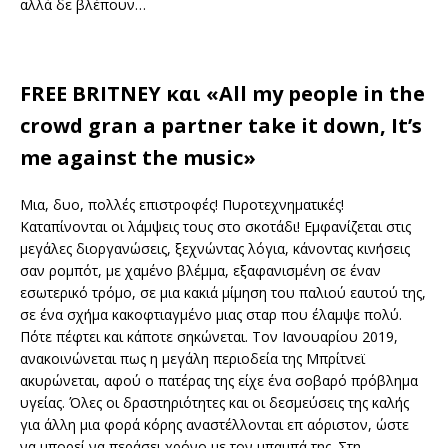
αλλά δε βλέπουν…
FREE BRITNEY και «All my people in the
crowd gran a partner take it down, It’s
me against the music»
Μια, δυο, πολλές επιστροφές! Πυροτεχνηματικές!
Καταπίνονται οι λάμψεις τους στο σκοτάδι! Εμφανίζεται στις
μεγάλες διοργανώσεις, ξεχνώντας λόγια, κάνοντας κινήσεις
σαν ρομπότ, με χαμένο βλέμμα, εξαφανισμένη σε έναν
εσωτερικό τρόμο, σε μια κακιά μίμηση του παλιού εαυτού της,
σε ένα σχήμα κακοφτιαγμένο μιας σταρ που έλαμψε πολύ.
Πότε πέφτει και κάποτε σηκώνεται. Τον Ιανουαρίου 2019,
ανακοινώνεται πως η μεγάλη περιοδεία της Μπρίτνεϊ
ακυρώνεται, αφού ο πατέρας της είχε ένα σοβαρό πρόβλημα
υγείας. Όλες οι δραστηριότητες και οι δεσμεύσεις της καλής
για άλλη μια φορά κόρης αναστέλλονται επ αόριστον, ώστε
να μπορεί να περάσει χρόνο με τον μπαμπά της. Στη