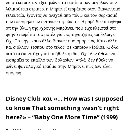
να στέκεται και να ξεσηκώνει τα τερτίπια των μεγάλων σαν
λιλιπούτεια στριπερ, η Μπρίτνεϊ τερμάτισε στον διαγωνισμό
τελευταία, έχοντας να ανεχτεί από πάνω και τον σαρκασμό
των συνομηλίκων ανταγωνιστριών της. Η μαμά δεν πτοήθηκε
απ την θλίψη της 7χρονης Μπρίτνεϊ, που είχε κλειστεί στο
φτηνό δωμάτιο του μοτέλ για φορτηγατζήδες και έκλαιγε.
Όχι. Το πήγε και σ άλλο διαγωνισμό ομορφιάς. Και σ άλλο.
Και σ άλλον. Ώσπου στο τέλος, σε κάποιον κέρδισε. Κι όλα
αυτά τα έκανε όχι γιατί τα ήθελε η ίδια. Όχι! Δεν ήθελε να
εισπράξει το έπαθλο των δολαρίων. Απλά, δεν ήθελε να
μείνει ψυχολογικό τραύμα στην Μπρίτνεϊ πως δεν είναι
όμορφη.
Disney Club και «… How was I supposed
to know That something wasn’t right
here?» – “Baby One More Time” (1999)