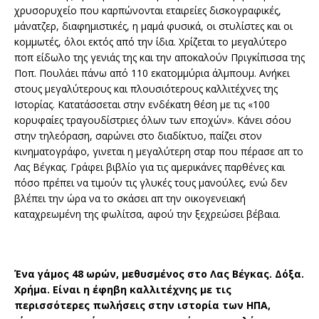
χρυσορυχείο που καρπώνονται εταιρείες δισκογραφικές,
μάνατζερ, διαφημιστικές, η μαμά φυσικά, οι στυλίστες και οι
κομμωτές, όλοι εκτός από την ίδια. Χρίζεται το μεγαλύτερο
ποπ είδωλο της γενιάς της και την αποκαλούν Πριγκίπισσα της
Ποπ. Πουλάει πάνω από 110 εκατομμύρια άλμπουμ. Ανήκει
στους μεγαλύτερους και πλουσιότερους καλλιτέχνες της
Ιστορίας. Κατατάσσεται στην ενδέκατη θέση με τις «100
κορυφαίες τραγουδίστριες όλων των εποχών». Κάνει σόου
στην τηλεόραση, σαρώνει στο διαδίκτυο, παίζει στον
κινηματογράφο, γινεται η μεγαλύτερη σταρ που πέρασε απ το
Λας Βέγκας. Γράφει βιβλίο για τις αμερικάνες παρθένες και
πόσο πρέπει να τιμούν τις γλυκές τους μανούλες, ενώ δεν
βλέπει την ώρα να το σκάσει απ την οικογενειακή
καταχρεωμένη της φωλίτσα, αφού την ξεχρεώσει βέβαια.
Ένα γάμος 48 ωρών, μεθυσμένος στο Λας Βέγκας. Δόξα.
Χρήμα. Είναι η έφηβη καλλιτέχνης με τις
περισσότερες πωλήσεις στην ιστορία των ΗΠΑ,