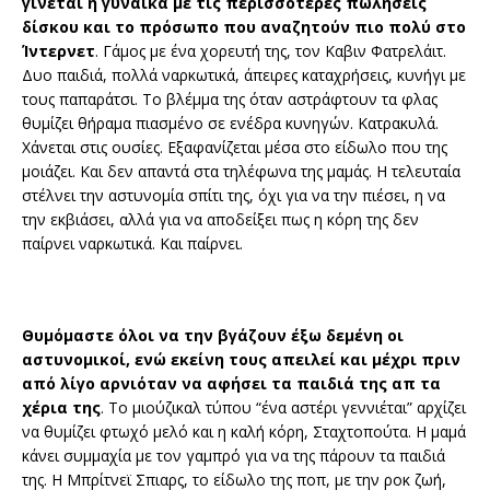
γίνεται η γυναίκα με τις περισσότερες πωλήσεις
δίσκου και το πρόσωπο που αναζητούν πιο πολύ στο
Ίντερνετ
. Γάμος με ένα χορευτή της, τον Καβιν Φατρελάιτ.
Δυο παιδιά, πολλά ναρκωτικά, άπειρες καταχρήσεις, κυνήγι με
τους παπαράτσι. Το βλέμμα της όταν αστράφτουν τα φλας
θυμίζει θήραμα πιασμένο σε ενέδρα κυνηγών. Κατρακυλά.
Χάνεται στις ουσίες. Εξαφανίζεται μέσα στο είδωλο που της
μοιάζει. Και δεν απαντά στα τηλέφωνα της μαμάς. Η τελευταία
στέλνει την αστυνομία σπίτι της, όχι για να την πιέσει, η να
την εκβιάσει, αλλά για να αποδείξει πως η κόρη της δεν
παίρνει ναρκωτικά. Και παίρνει.
Θυμόμαστε όλοι να την βγάζουν έξω δεμένη οι
αστυνομικοί, ενώ εκείνη τους απειλεί και μέχρι πριν
από λίγο αρνιόταν να αφήσει τα παιδιά της απ τα
χέρια της
. Το μιούζικαλ τύπου “ένα αστέρι γεννιέται” αρχίζει
να θυμίζει φτωχό μελό και η καλή κόρη, Σταχτοπούτα. Η μαμά
κάνει συμμαχία με τον γαμπρό για να της πάρουν τα παιδιά
της. Η Μπρίτνεϊ Σπιαρς, το είδωλο της ποπ, με την ροκ ζωή,