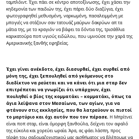
ταμπλόιντ. Έχει πάει σε κέντρο αποτοξίνωσης, έχει χάσει την
κηδεμονία των παιδιών της, έχει πάρει δύο διαζύγια, έχει
φωτογραφηθεί μεθυσμένη, ναρκωμένη, πασαλειμμένη με
μπογιές να στάζουν σαν τατουάζ μαύρων δακρύων απ τα
μάτια της, με το κραγιόν να βάφει τα δόντια της, τρισάθλια
καρικατούρα ποπ υγιούς ειδώλου, που υμνούσε την χαρά της
Αμερικανικής ξανθής εφηβείας.
Έχει γίνει ανέκδοτο, έχει διασυρθεί, έχει συρθεί από
μόνη της, έχει ξεπουληθεί από γκόμενους στο
διαδίκτυο να ρεύεται και να κάνει ότι μια σταρ δεν
επιτρέπεται να γνωρίζει ότι υπάρχουν, έχει
πουληθεί ο βίος της κομματάκι – κομματάκι, όπως τα
άγια λείψανα στον Μεσαίωνα, των αγίων, για να
φτάνουν στις εκκλησίες, που θα λατρεύουν οι πιστοί
το μαρτύριο και όχι αυτόν που τον πέρασε.
Η Μπρίτνεϊ
είναι ποπ σταρ, είναι όμορφη ξανθούλα, δείχνει τον αφαλό
της εύκολα και χορεύει ωραία. Άρα, ας φάει λάσπη, προς
τέρψη του σαδομαζοχιστικού μας αισθήματος να βλέπουμε να