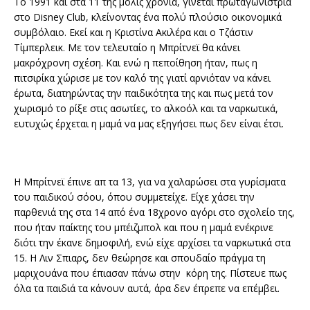
Το 1991 και στα 11 της μόλις χρόνια, γίνεται πρωταγωνίστρια
στο Disney Club, κλείνοντας ένα πολύ πλούσιο οικονομικά
συμβόλαιο. Εκεί και η Κριστίνα Ακιλέρα και ο Τζάστιν
Τίμπερλεικ. Με τον τελευταίο η Μπρίτνεϊ θα κάνει
μακρόχρονη σχέση. Και ενώ η πεποίθηση ήταν, πως η
πιτσιρίκα χώρισε με τον καλό της γιατί αρνιόταν να κάνει
έρωτα, διατηρώντας την παιδικότητα της και πως μετά τον
χωρισμό το ρίξε στις ασωτίες, το αλκοόλ και τα ναρκωτικά,
ευτυχώς έρχεται η μαμά να μας εξηγήσει πως δεν είναι έτσι.
Η Μπρίτνεϊ έπινε απ τα 13, για να χαλαρώσει στα γυρίσματα
του παιδικού σόου, όπου συμμετείχε. Είχε χάσει την
παρθενιά της στα 14 από ένα 18χρονο αγόρι στο σχολείο της,
που ήταν παίκτης του μπέιζμπολ και που η μαμά ενέκρινε
διότι την έκανε δημοφιλή, ενώ είχε αρχίσει τα ναρκωτικά στα
15. Η Λιν Σπιαρς, δεν θεώρησε και σπουδαίο πράγμα τη
μαριχουάνα που έπιασαν πάνω στην κόρη της. Πίστευε πως
όλα τα παιδιά τα κάνουν αυτά, άρα δεν έπρεπε να επέμβει.