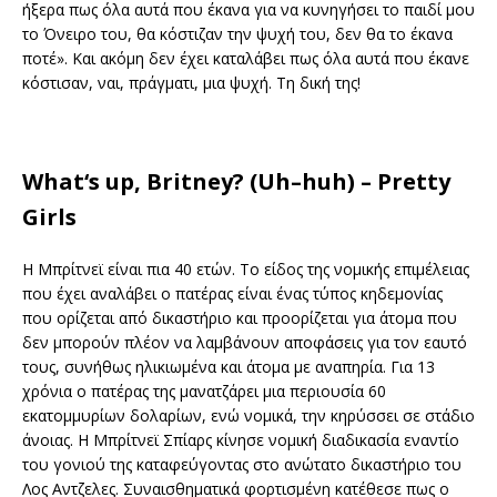
ήξερα πως όλα αυτά που έκανα για να κυνηγήσει το παιδί μου
το Όνειρο του, θα κόστιζαν την ψυχή του, δεν θα το έκανα
ποτέ». Και ακόμη δεν έχει καταλάβει πως όλα αυτά που έκανε
κόστισαν, ναι, πράγματι, μια ψυχή. Τη δική της!
What
‘
s
up
,
Britney
? (
Uh
–
huh
) –
Pretty
Girls
Η Μπρίτνεϊ είναι πια 40 ετών. Το είδος της νομικής επιμέλειας
που έχει αναλάβει ο πατέρας είναι ένας τύπος κηδεμονίας
που ορίζεται από δικαστήριο και προορίζεται για άτομα που
δεν μπορούν πλέον να λαμβάνουν αποφάσεις για τον εαυτό
τους, συνήθως ηλικιωμένα και άτομα με αναπηρία. Για 13
χρόνια ο πατέρας της μανατζάρει μια περιουσία 60
εκατομμυρίων δολαρίων, ενώ νομικά, την κηρύσσει σε στάδιο
άνοιας. H Μπρίτνεϊ Σπίαρς κίνησε νομική διαδικασία εναντίο
του γονιού της καταφεύγοντας στο ανώτατο δικαστήριο του
Λος Αντζελες. Συναισθηματικά φορτισμένη κατέθεσε πως ο