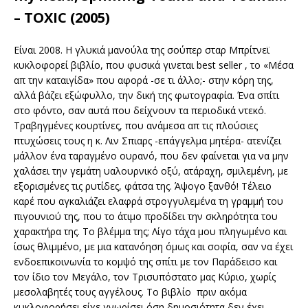
– TOXIC (2005)
Είναι 2008. Η γλυκιά μανούλα της σούπερ σταρ Μπρίτνεϊ
κυκλοφορεί βιβλίο, που φυσικά γινεται best seller , το «Μέσα
απ την καταιγίδα» που αφορά -σε τι άλλο;- στην κόρη της,
αλλά βάζει εξώφυλλο, την δική της φωτογραφία. Ένα σπίτι
στο φόντο, σαν αυτά που δείχνουν τα περιοδικά ντεκό.
Τραβηγμένες κουρτίνες, που ανάμεσα απ τις πλούσιες
πτυχώσεις τους η κ. Λιν Σπιαρς -επάγγελμα μητέρα- ατενίζει
μάλλον ένα ταραγμένο ουρανό, που δεν φαίνεται για να μην
χαλάσει την γεμάτη υαλουρνικό οξύ, ατάραχη, σμιλεμένη, με
εξορισμένες τις ρυτίδες, φάτσα της. Άψογο ξανθό! Τέλειο
καρέ που αγκαλιάζει ελαφρά στρογγυλεμένα τη γραμμή του
πιγουνιού της, που το άτιμο προδίδει την σκληρότητα του
χαρακτήρα της. Το βλέμμα της; Λίγο τάχα μου πληγωμένο και
ίσως θλιμμένο, με μια κατανόηση όμως και σοφία, σαν να έχει
ενδοεπικοινωνία το κομψό της σπίτι με τον Παράδεισο και
τον ίδιο τον Μεγάλο, τον Τρισυπόστατο μας Κύριο, χωρίς
μεσολαβητές τους αγγέλους. Το βιβλίο πριν ακόμα
κυκλοφορήσει είχε γνωρίσει όση δημοσιότητα δεν έχει