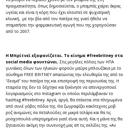
πραγματικότητα, όπως δημοσιεύεται, ο μπαμπάς χαίρει άκρας
υγείας και είναι η κόρη που έχει κλειστεί σε ψυχιατρική
κλινική, με την βία από τον πατέρα της γιατί ήθελε να
σταματήσει την φαρμακευτική αγωγή που της χορηγούσαν
από το 2007.
Η Μπρίτνεϊ εξαφανίζεται. Το κίνημα #freebritney στα
social media φουντώνει.
Στις μεγάλες πόλεις των ΗΠΑ
γυναίκες όλων των ηλικιών φορούν μαύρα μπλουζάκια με το
σύνθημα FREE BRITNEY απαιτώντας την ελευθερία της από τα
“δεσμά” του πατέρα της και επιστροφή της περιουσίας της. Η
εταιρεία της δεν το δέχτηκε και ξεκίνησε να απενεργοποιεί
λογαριασμούς στο Instagram οι οποίοι περιλάμβαναν το
hashtag #freebritney. Αργά, αργά, θα στέκεται στα πληγωμένα
από σινιέ γόβες πόδια της. Θα ζωγραφίζει κακότεχνες μοβ
ροζ ανεμώνες σα πεταλούδες σε μικρά τελάρα και θα τις
μοσχοπουλά υπερτιμημένα γιατί είναι αυτή. Και η μάνα της θα
ζητιανεύει ακόμη την συνενοχή μας απ τις σελίδες της. «Αν