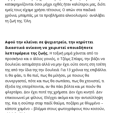
κατακρημνίζονται όσοι μέχρι εχθές ήταν καλύτεροι μας, διότι
εμείς τους είχαμε χρήσει τέτοιους. Ο απών στα παιδικά
χρόνια, μπαμπάς, με τα προβλήματα αλκοολισμού αναλάβει
τη ζωή της. Όλη.
Αφού την κλείνει σε ψυχιατρείο, την κηρύττει
δικαστικά ανίκανη να χειριστεί οποιαδήποτε
λεπτομέρεια της ζωής.
Η τοξική μαμά χάνεται από το
προσκήνιο και ο άλλος γονιός, ο Τζέιμς Σπίαρς, την βάζει να
δουλεύει ασταμάτητα αλλά να μην έχει ούτε σεντς στη τσέπη
της από την ίδια της την δουλειά. Για 13 χρόνια της επιβάλλει
τι θα φάει, τι θα πιεί, πως θα μιλήσει, με ποιους θα
συνεργαστεί, πότε και πως θα σωπάσει, πως θα χτενιστεί, τι
έξοδα της επιτρέπονται, αν θα πάει βόλτα και με ποιόν θα
φλερτάρει. Δεν έχει ποτέ της χρήματα. Δεν έχει κινητό. Δεν
επικοινωνεί με φίλους. Ελέγχει ακόμα και την αντισύλληψη
της. Και η σούπερ σταρ παιδί θαύμα, ποζάρει με θλιμμένο –
κάποτε χαμένο – βλέμμα στους φωτογράφους που κοιτούν,