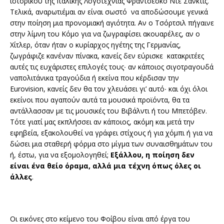
ιστορικού της Ιταλικής Λογοτεχνίας Φραντσέσκο Ντε Σάνκτις.
Τελικά, αναρωτιέμαι αν είναι σωστό να αποδώσουμε γενικά
στην ποίηση μια προνομιακή αγιότητα. Αν ο Τσόρτσιλ πήγαινε
στην λίμνη του Κόμο για να ζωγραφίσει ακουαρέλες, αν ο
Χίτλερ, όταν ήταν ο κυρίαρχος ηγέτης της Γερμανίας,
ζωγράφιζε κανέναν πίνακα, κανείς δεν εύρισκε κατακριτέες
αυτές τις ευχάριστες επιλογές τους∙ αν κάποιος σιγοτραγουδά
ναπολιτάνικα τραγούδια ή εκείνα που κέρδισαν την
Eurovision, κανείς δεν θα τον χλευάσει γι’ αυτό∙ και όχι όλοι
εκείνοι που αγαπούν αυτά τα μουσικά προϊόντα, θα τα
αντάλλασσαν με τις μουσικές του Βιβάλντι ή του Μπετόβεν.
Τότε γιατί μας εκπλήσσει αν κάποιος, ακόμη και μετά την
εφηβεία, εξακολουθεί να γράφει στίχους ή για χόμπι ή για να
δώσει μια σταθερή φόρμα στο μίγμα των συναισθημάτων του
ή, έστω, για να εξομολογηθεί;
Εξάλλου, η ποίηση δεν
είναι ένα θείο όραμα, αλλά μια τέχνη όπως όλες οι
άλλες
.
Οι εικόνες στο κείμενο του Φοίβου είναι από έργα του