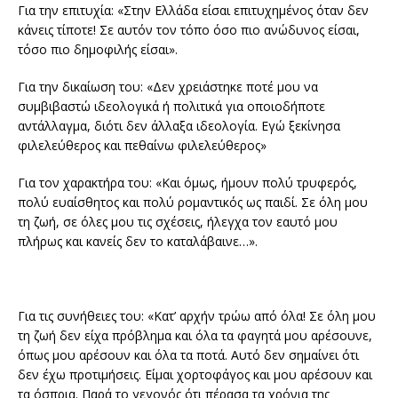
Για την επιτυχία: «Στην Ελλάδα είσαι επιτυχημένος όταν δεν
κάνεις τίποτε! Σε αυτόν τον τόπο όσο πιο ανώδυνος είσαι,
τόσο πιο δημοφιλής είσαι».
Για την δικαίωση του: «Δεν χρειάστηκε ποτέ μου να
συμβιβαστώ ιδεολογικά ή πολιτικά για οποιοδήποτε
αντάλλαγμα, διότι δεν άλλαξα ιδεολογία. Εγώ ξεκίνησα
φιλελεύθερος και πεθαίνω φιλελεύθερος»
Για τον χαρακτήρα του: «Και όμως, ήμουν πολύ τρυφερός,
πολύ ευαίσθητος και πολύ ρομαντικός ως παιδί. Σε όλη μου
τη ζωή, σε όλες μου τις σχέσεις, ήλεγχα τον εαυτό μου
πλήρως και κανείς δεν το καταλάβαινε…».
Για τις συνήθειες του: «Κατ’ αρχήν τρώω από όλα! Σε όλη μου
τη ζωή δεν είχα πρόβλημα και όλα τα φαγητά μου αρέσουνε,
όπως μου αρέσουν και όλα τα ποτά. Αυτό δεν σημαίνει ότι
δεν έχω προτιμήσεις. Είμαι χορτοφάγος και μου αρέσουν και
τα όσπρια. Παρά το γεγονός ότι πέρασα τα χρόνια της