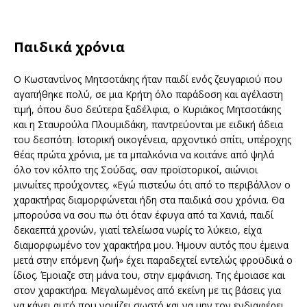
Παιδικά χρόνια
Ο Κωσταντίνος Μητσοτάκης ήταν παιδί ενός ζευγαριού που
αγαπήθηκε πολύ, σε μια Κρήτη όλο παράδοση και αγέλαστη
τιμή, όπου δυο δεύτερα ξαδέλφια, ο Κυριάκος Μητσοτάκης
και η Σταυρούλα Πλουμιδάκη, παντρεύονται με ειδική άδεια
του δεσπότη. Ιστορική οικογένεια, αρχοντικό σπίτι, υπέροχης
θέας πρώτα χρόνια, με τα μπαλκόνια να κοιτάνε από ψηλά
όλο τον κόλπο της Σούδας, σαν προϊστορικοί, αιώνιοι
μινωίτες προύχοντες. «Εγώ πιστεύω ότι από το περιβάλλον ο
χαρακτήρας διαμορφώνεται ήδη στα παιδικά σου χρόνια. Θα
μπορούσα να σου πω ότι όταν έφυγα από τα Χανιά, παιδί
δεκαεπτά χρονών, γιατί τελείωσα νωρίς το λύκειο, είχα
διαμορφωμένο τον χαρακτήρα μου. Ήμουν αυτός που έμεινα
μετά στην επόμενη ζωή» έχει παραδεχτεί εντελώς φροϋδικά ο
ίδιος. Έμοιαζε στη μάνα του, στην εμφάνιση. Της έμοιασε και
στον χαρακτήρα. Μεγαλωμένος από εκείνη με τις βάσεις για
να κάνει αυτό που νομίζει σωστό και να μην τον ενδιαφέρει