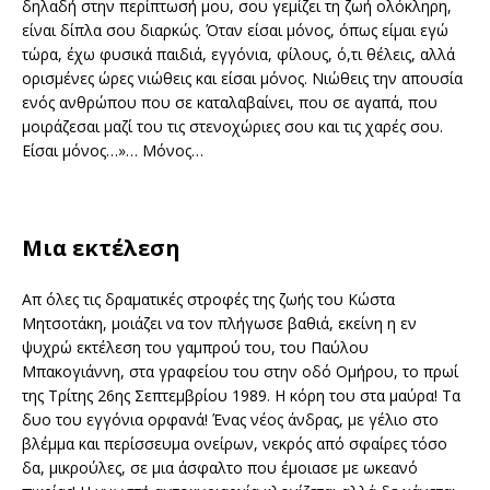
δηλαδή στην περίπτωσή μου, σου γεμίζει τη ζωή ολόκληρη,
είναι δίπλα σου διαρκώς. Όταν είσαι μόνος, όπως είμαι εγώ
τώρα, έχω φυσικά παιδιά, εγγόνια, φίλους, ό,τι θέλεις, αλλά
ορισμένες ώρες νιώθεις και είσαι μόνος. Νιώθεις την απουσία
ενός ανθρώπου που σε καταλαβαίνει, που σε αγαπά, που
μοιράζεσαι μαζί του τις στενοχώριες σου και τις χαρές σου.
Είσαι μόνος…»… Μόνος…
Μια εκτέλεση
Απ όλες τις δραματικές στροφές της ζωής του Κώστα
Μητσοτάκη, μοιάζει να τον πλήγωσε βαθιά, εκείνη η εν
ψυχρώ εκτέλεση του γαμπρού του, του Παύλου
Μπακογιάννη, στα γραφείου του στην οδό Ομήρου, το πρωί
της Τρίτης 26ης Σεπτεμβρίου 1989. Η κόρη του στα μαύρα! Τα
δυο του εγγόνια ορφανά! Ένας νέος άνδρας, με γέλιο στο
βλέμμα και περίσσευμα ονείρων, νεκρός από σφαίρες τόσο
δα, μικρούλες, σε μια άσφαλτο που έμοιασε με ωκεανό