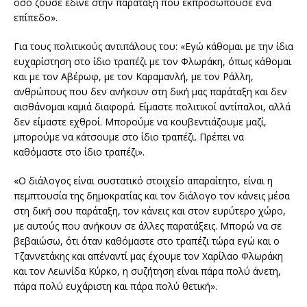
όσο ζούσε έδινε στην παράταξη που εκπροσωπούσε ένα
επίπεδο».
Για τους πολιτικούς αντιπάλους του: «Εγώ κάθομαι με την ίδια
ευχαρίστηση στο ίδιο τραπέζι με τον Φλωράκη, όπως κάθομαι
και με τον Αβέρωφ, με τον Καραμανλή, με τον Ράλλη,
ανθρώπους που δεν ανήκουν στη δική μας παράταξη και δεν
αισθάνομαι καμιά διαφορά. Είμαστε πολιτικοί αντίπαλοι, αλλά
δεν είμαστε εχθροί. Μπορούμε να κουβεντιάζουμε μαζί,
μπορούμε να κάτσουμε στο ίδιο τραπέζι. Πρέπει να
καθόμαστε στο ίδιο τραπέζι».
«Ο διάλογος είναι συστατικό στοιχείο απαραίτητο, είναι η
πεμπτουσία της δημοκρατίας και τον διάλογο τον κάνεις μέσα
στη δική σου παράταξη, τον κάνεις και στον ευρύτερο χώρο,
με αυτούς που ανήκουν σε άλλες παρατάξεις. Μπορώ να σε
βεβαιώσω, ότι όταν καθόμαστε στο τραπέζι τώρα εγώ και ο
Τζαννετάκης και απέναντί μας έχουμε τον Χαρίλαο Φλωράκη
και τον Λεωνίδα Κύρκο, η συζήτηση είναι πάρα πολύ άνετη,
πάρα πολύ ευχάριστη και πάρα πολύ θετική».