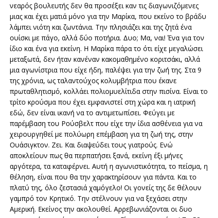
νεαρός βουλευτής δεν θα προσέξει καν τις διαγωνιζόμενες
μιας και έχει ματιά μόνο για την Μαρίκα, που εκείνο το βράδυ
λάμπει νιότη και ζωντάνια. Την πλησιάζει και της ζητά ένα
ουίσκι με πάγο, αλλά δύο ποτήρια. Δυο; Μα, ναι! Ένα για τον
ίδιο και ένα για εκείνη. Η Μαρίκα πάρα το ότι είχε μεγαλώσει
μεταξωτά, δεν ήταν κανέναν κακομαθημένο κοριτσάκι, αλλά
μια αγωνίστρια που είχε ήδη, παλέψει για την ζωή της. Στα 9
της χρόνια, ως ταλαντούχος κολυμβήτρια που έκανε
πρωταθλητισμό, κολλάει πολιομυελίτιδα στην πισίνα. Είναι το
τρίτο κρούσμα που έχει εμφανιστεί στη χώρα και η ιατρική
εδώ, δεν είναι ικανή να το αντιμετωπίσει. Φεύγει με
παρέμβαση του Ρούσβελτ που είχε την ίδια ασθένεια για να
χειρουργηθεί με πολύωρη επέμβαση για τη ζωή της, στην
Ουάσιγκτον. Ζει. Και διαψεύδει τους γιατρούς. Ενώ
αποκλείουν πως θα περπατήσει ξανά, εκείνη έξι μήνες
αργότερα, τα καταφέρνει. Αυτή η αγωνιστικότητα, το πείσμα, η
θέληση, είναι που θα την χαρακτηρίσουν για πάντα. Και το
πλατύ της, όλο ζεστασιά χαμόγελο! Οι γονείς της δε θέλουν
γαμπρό τον Κρητικό. Την στέλνουν για να ξεχάσει στην
Αμερική. Εκείνος την ακολουθεί. Αρρεβωνιάζονται οι δυο