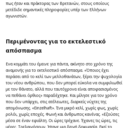
πως ήταν και πράκτορας των Βρετανών, στους οποίους
μετέδιδε σημαντικές πληροφορίες υπέρ των Ελλήνων
αγωνιστών.
Περιμένοντας για το εκτελεστικό
απόσπασμα
Ενα κομμάτι του έμεινε για πάντα, ακίνητο στο χρόνο της
αναμονής για το εκτελεστικό απόσπασμα. «Όποιος έχει
περάσει από το κελί των μελλοθανάτων, ξέρει την ψυχολογία
του νέου ανθρώπου, που δεν μπορεί εύκολα να συμφιλιωθεί
με τον θάνατο, αλλά που ταυτόχρονα είναι αποφασισμένος
να πεθάνει όρθιος» παραδέχτηκε. Και μίλησε για τον χρόνο
που δεν υπάρχει, στις ατέλειωτες, διαρκείς νύχτες της
απομόνωσης. «Einzelhaft». Ένα μικρό κελί, χωρίς φως, χωρίς
ρολόι, χωρίς εποχές. Φωνή και άνθρωπος κανένας. «Εζούσες
μέσα σε έναν εφιάλτη. Οι ώρες τρέχανε. Έχανες τις ώρες, τις
μέρες. Τρελαινόσουν. Ήτανε μια δεινή δοκιμασία. Εκεί το