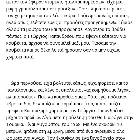
αυτόν τον έφεραν ντυμένο, ήταν και πυρέσσων, είχε μία
μικρή γριπούλα και τον πρόσεξαν. Τον πλησίασα πρώτος,
τον χαιρέτησα και του λέω, «κύριε Πρόεδρε, καλώς ορίσατε,
αλλά όπως βλέπετε εμείς οι προδότες προηγήθημεν!». Γύρισε
αλλού τα μούτρα του και προχώρησε. Αργότερα το βράδυ
πάντως, ο Γεώργιος Παπανδρέου που έψαχνε κάποιον για
κουβέντα, άρχισε να συνομιλεί μαζί μου. Πιάσαμε την
κουβέντα και σε δέκα λεπτά ήμασταν σαν να μην είχαμε
χωρίσει ποτέ.
Η ώρα περνούσε, είχα βολευτεί κάπως, είχα φορέσει και το
παντελόνι μου και λένε οι υπόλοιποι «ας κοιμηθούμε λιγάκι,
αν μπορούμε». Πού να κοιμηθείς όμως; Τότε εγώ πρότεινα
«βρε παιδιά, δεν παίζουμε καμιά πρεφίτσα, ποιος παίζει
πρέφα;» Και παίξαμε χαρτιά με τον Γεώργιο Παπανδρέου
μέχρι το πρωί…». Λίγο μετα τη σύλληψη του θα διαφύγει στην
Τουρκία. Είναι Αυγούστου του 1968. Με ένα σκαφάκι 10
μέτρων, φτάνει στη Σμύρνη, μέσα από ένα αγριεμένο όλο
φουρτούνα Αιγαίο. Τον έκρυψαν σε ένα ξενοδοχείο στον