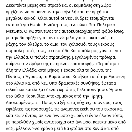
Δεκαπέντε μέρες στο στρατό και οι καμπάνες στη Σύρο
αρχίζουν να σημαίνουν την εισβολή και την αρχή του
μεγάλου κακού. Όλοι αυτοί οι νέοι άνδρες ετοιμάζονται
εντατικά για θυσία. Η νιότη τους τελειώνει βία. Πολεμικό
Μέτωπο. Ο Κωσταντίνος της αυτοκυριαρχίας από φόβο ίσως,
μη την διαρρήξει για πάντα, δε μιλά για τις σκοτεινιές της
μάχης, τον όλεθρο, το αίμα, τον χαλασμό, τους νεκρούς
συμπολεμιστές τους, το σκοτάδι. Και ο πόλεμος χάνεται για
την Ελλάδα. Ο παλιός στρατιώτης, μεγαλωμένος πρόωρα,
παίρνει τον δρόμο της ηττημένης επιστροφής. «Περπάτησα
όλη την Ελλάδα κατά μήκος! Πέρασα όλα τα βουνά, της
Πίνδου, τ΄ Άγραφα, τα Βαρδούσια. Κατέβηκα από την Ερατεινή
στο Αίγιο και από ‘κει, υπό δραματικές συνθήκες, έφτασα
τελικά και κατέληξα σ’ ένα χωριό της Πελοποννήσου. Ήμουν
στο Βέλο Κορινθίας. Αποκομμένος από την Κρήτη.
Αποκομμένος…»… Ποιος να ξέρει τις νύχτες, τα όνειρα, τους
εφιάλτες, τις προσευχές, τις αναμονές εκείνου του είκοσι και
κάτι ετών άντρα, σε ένα άγνωστο χωριό, σ έναν άλλον τόπο,
με παρελθόν χωρίς αντιστοιχία στο άγνωρο, κατεκτημένο από
ναζί, μέλλον. Ένα χρόνο μετά θα φτάσει στα Χανιά και από