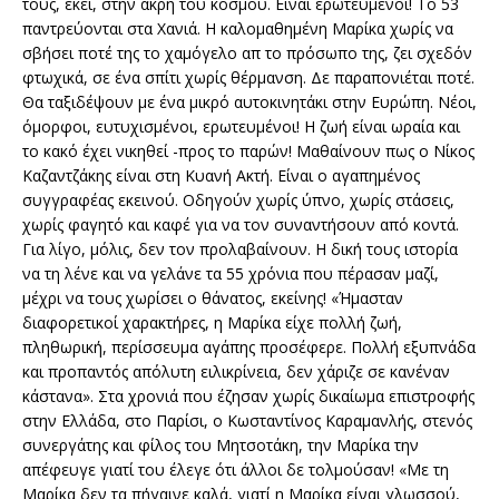
τους, εκεί, στην άκρη του κόσμου. Είναι ερωτευμένοι! Το 53
παντρεύονται στα Χανιά. Η καλομαθημένη Μαρίκα χωρίς να
σβήσει ποτέ της το χαμόγελο απ το πρόσωπο της, ζει σχεδόν
φτωχικά, σε ένα σπίτι χωρίς θέρμανση. Δε παραπονιέται ποτέ.
Θα ταξιδέψουν με ένα μικρό αυτοκινητάκι στην Ευρώπη. Νέοι,
όμορφοι, ευτυχισμένοι, ερωτευμένοι! Η ζωή είναι ωραία και
το κακό έχει νικηθεί -προς το παρών! Μαθαίνουν πως ο Νίκος
Καζαντζάκης είναι στη Κυανή Ακτή. Είναι ο αγαπημένος
συγγραφέας εκεινού. Οδηγούν χωρίς ύπνο, χωρίς στάσεις,
χωρίς φαγητό και καφέ για να τον συναντήσουν από κοντά.
Για λίγο, μόλις, δεν τον προλαβαίνουν. Η δική τους ιστορία
να τη λένε και να γελάνε τα 55 χρόνια που πέρασαν μαζί,
μέχρι να τους χωρίσει ο θάνατος, εκείνης! «Ήμασταν
διαφορετικοί χαρακτήρες, η Μαρίκα είχε πολλή ζωή,
πληθωρική, περίσσευμα αγάπης προσέφερε. Πολλή εξυπνάδα
και προπαντός απόλυτη ειλικρίνεια, δεν χάριζε σε κανέναν
κάστανα». Στα χρονιά που έζησαν χωρίς δικαίωμα επιστροφής
στην Ελλάδα, στο Παρίσι, ο Κωσταντίνος Καραμανλής, στενός
συνεργάτης και φίλος του Μητσοτάκη, την Μαρίκα την
απέφευγε γιατί του έλεγε ότι άλλοι δε τολμούσαν! «Με τη
Μαρίκα δεν τα πήγαινε καλά, γιατί η Μαρίκα είναι γλωσσού,