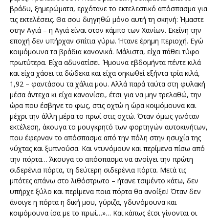
βράδυ, ξημερώματα, ερχότανε το εκτελεστικό απόσπασμα για
τις εκτελέσεις. Θα σου διηγηθώ μόνο αυτή τη σκηνή: Ήμαστε
στην Αγιά – η Αγιά είναι στον κάμπο των Χανίων. Εκείνη την
εποχή δεν υπήρχαν σπίτια γύρω. Ήτανε έρημη περιοχή. Εγώ
κοιμόμουνα τα βράδια κανονικά. Μάλιστα, είχα πάθει τύφο
πρωτύτερα. Είχα αδυνατίσει. Ήμουνα εβδομήντα πέντε κιλά
και είχα χάσει τα δώδεκα και είχα σηκωθεί εξήντα τρία κιλά,
1,92 – φαντάσου τα χάλια μου. Αλλά παρά ταύτα στη φυλακή
μέσα άντεχα κι είχα κανονίσει, έτσι για να μην τρελαθώ, την
ώρα που έσβηνε το φως, στις οχτώ η ώρα κοιμόμουνα και
μέχρι την άλλη μέρα το πρωί στις οχτώ. Όταν όμως γινόταν
εκτέλεση, άκουγα το μουγκρητό των φορτηγών αυτοκινήτων,
που έφερναν το απόσπασμα από την πόλη στην ησυχία της
νύχτας και ξυπνούσα. Και ντυνόμουν και περίμενα πίσω από
την πόρτα… Άκουγα το απόσπασμα να ανοίγει την πρώτη
σιδερένια πόρτα, τη δεύτερη σιδερένια πόρτα. Μετά τις
μπότες απάνω στο λιθόστρωτο – ήτανε τσιμέντο κάτω, δεν
υπήρχε ξύλο και περίμενα ποια πόρτα θα ανοίξει! Όταν δεν
άνοιγε η πόρτα η δική μου, γύριζα, γδυνόμουνα και
κοιμόμουνα ίσα με το πρωί…»… Και κάπως έτσι γίνονται οι