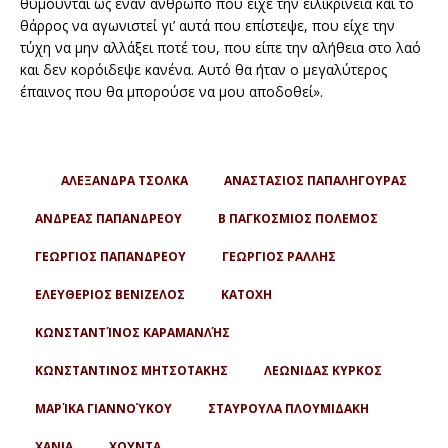
θυμούνται ως έναν άνθρωπο που είχε την ειλικρίνεια και το
θάρρος να αγωνιστεί γι’ αυτά που επίστεψε, που είχε την
τύχη να μην αλλάξει ποτέ του, που είπε την αλήθεια στο λαό
και δεν κορόιδεψε κανένα. Αυτό θα ήταν ο μεγαλύτερος
έπαινος που θα μπορούσε να μου αποδοθεί».
ΑΛΕΞΑΝΔΡΑ ΤΣΟΛΚΑ
ΑΝΑΣΤΑΣΙΟΣ ΠΑΠΑΛΗΓΟΥΡΑΣ
ΑΝΔΡΕΑΣ ΠΑΠΑΝΔΡΕΟΥ
Β ΠΑΓΚΟΣΜΙΟΣ ΠΟΛΕΜΟΣ
ΓΕΩΡΓΙΟΣ ΠΑΠΑΝΔΡΕΟΥ
ΓΕΩΡΓΙΟΣ ΡΑΛΛΗΣ
ΕΛΕΥΘΕΡΙΟΣ ΒΕΝΙΖΕΛΟΣ
ΚΑΤΟΧΗ
ΚΩΝΣΤΑΝΤΊΝΟΣ ΚΑΡΑΜΑΝΛΉΣ
ΚΩΝΣΤΑΝΤΙΝΟΣ ΜΗΤΣΟΤΑΚΗΣ
ΛΕΩΝΙΔΑΣ ΚΥΡΚΟΣ
ΜΑΡΊΚΑ ΓΙΑΝΝΟΎΚΟΥ
ΣΤΑΥΡΟΥΛΑ ΠΛΟΥΜΙΔΑΚΗ
ΧΑΝΙΑ
ΧΟΥΝΤΑ