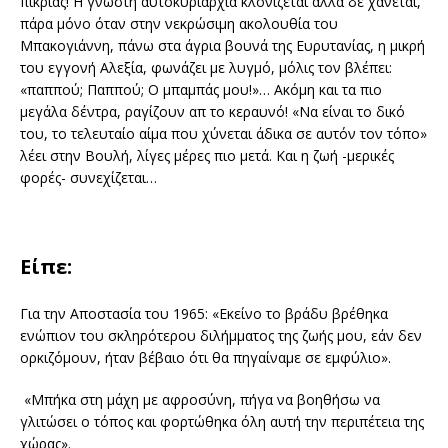
πικρίας! Η γνωστή αυτοκυριαρχία κλονίζεται αλλά δε χάνεται,
πάρα μόνο όταν στην νεκρώσιμη ακολουθία του
Μπακογιάννη, πάνω στα άγρια βουνά της Ευρυτανίας, η μικρή
του εγγονή Αλεξία, φωνάζει με λυγμό, μόλις τον βλέπει:
«παππού; Παππού; Ο μπαμπάς μου!»… Ακόμη και τα πιο
μεγάλα δέντρα, ραγίζουν απ το κεραυνό! «Να είναι το δικό
του, το τελευταίο αίμα που χύνεται άδικα σε αυτόν τον τόπο»
λέει στην Βουλή, λίγες μέρες πιο μετά. Και η ζωή -μερικές
φορές- συνεχίζεται…
Είπε:
Για την Αποστασία του 1965: «Εκείνο το βράδυ βρέθηκα
ενώπιον του σκληρότερου διλήμματος της ζωής μου, εάν δεν
ορκιζόμουν, ήταν βέβαιο ότι θα πηγαίναμε σε εμφύλιο».
«Μπήκα στη μάχη με αφροσύνη, πήγα να βοηθήσω να
γλιτώσει ο τόπος και φορτώθηκα όλη αυτή την περιπέτεια της
χώρας».