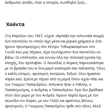
άνθρωποι ατσάλι, όταν η Ιστορία, συνθλιβεί ζωές…
Χούντα
21η Απριλίου του 1967, νύχτα: «Άρπαξα την τελευταία στιγμή
ένα παντελόνι το οποίο είχε μέσα και μερικά χρήματα κι έτσι
ήμουν προνομιούχος στο Κέντρο Τεθωρακισμένων στο
Γουδί που μας πήγανε, είχα τουλάχιστον ένα παντελόνι να
βάλω. Οι υπόλοιποι, και εννοώ όλη την πολιτική ηγεσία της
εποχής, δεν πρόλαβαν. Ο Λεωνίδας ο Κύρκος παρουσιάστηκε
με το βρακάκι του κι ένα μικρό κασκορσέ σαν παλαιστής. Όλος
ο καλός κόσμος -αριστεροί, κεντρώοι, δεξιοί- όλοι ήμασταν
παρέα εκεί. Εμένα με πήγαν από τη μεριά όπου είχαν πάει και
τον Γεώργιο Παπανδρέου. Απέναντι ήταν ο Ράλλης, ο
Παπαληγούρας, ο Ανδρέας ο Παπανδρέου. Εγώ δεν βρέθηκα
στον ίδιο χώρο με τον Ανδρέα. Ήμουν παρέα όμως με τον
Λεωνίδα τον Κύρκο, με τον Γλέζο και αρκετούς άλλους
αριστερούς. Ο Γεώργιος Παπανδρέου ήρθε στο τέλος. Αλλά