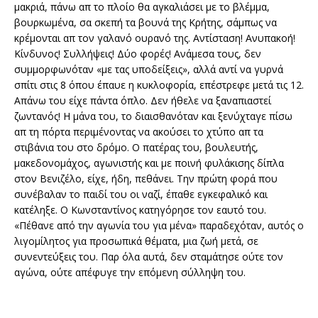
μακριά, πάνω απ το πλοίο θα αγκαλιάσει με το βλέμμα,
βουρκωμένα, σα σκεπή τα βουνά της Κρήτης, σάμπως να
κρέμονται απ τον γαλανό ουρανό της. Αντίσταση! Ανυπακοή!
Κίνδυνος! Συλλήψεις! Δύο φορές! Ανάμεσα τους, δεν
συμμορφωνόταν «με τας υποδείξεις», αλλά αντί να γυρνά
σπίτι στις 8 όπου έπαυε η κυκλοφορία, επέστρεφε μετά τις 12.
Απάνω του είχε πάντα όπλο. Δεν ήθελε να ξαναπιαστεί
ζωντανός! Η μάνα του, το διαισθανόταν και ξενύχταγε πίσω
απ τη πόρτα περιμένοντας να ακούσει το χτύπο απ τα
στιβάνια του στο δρόμο. Ο πατέρας του, βουλευτής,
μακεδονομάχος, αγωνιστής και με ποινή φυλάκισης δίπλα
στον Βενιζέλο, είχε, ήδη, πεθάνει. Την πρώτη φορά που
συνέβαλαν το παιδί του οι ναζί, έπαθε εγκεφαλικό και
κατέληξε. Ο Κωνσταντίνος κατηγόρησε τον εαυτό του.
«Πέθανε από την αγωνία του για μένα» παραδεχόταν, αυτός ο
λιγομίλητος για προσωπικά θέματα, μια ζωή μετά, σε
συνεντεύξεις του. Παρ όλα αυτά, δεν σταμάτησε ούτε τον
αγώνα, ούτε απέφυγε την επόμενη σύλληψη του.