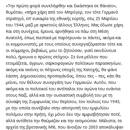
«Την πρώτη φορά συνελήφθην και δικάστηκα σε θάνατο»,
θυμόταν, «πήρα χάρη από τον Μπρόγερ, τον τότε Γερμανό
στρατηγό, επ’ ευκαιρία της εθνικής εορτής, στις 25 Μαρτίου
του 1944, μαζί με αρκετούς άλλους Έλληνες. Μας έδωσε χάρη.
Και στη συνέχεια, έμεινα, αρνήθηκα να πάω στη Μέση
Ανατολή, όπως πιεστικά με παρότρυναν οι πάντες, ακόμα και
οι κομμουνιστές, με τους οποίους συνεργαζόμασταν τότε και
οι σύμμαχοι, βεβαίως, μου το ζητούσαν, γιατί εκινδύνευα
πολύ, ήμουνα ο πρώτος στόχος». Σε ένα μέλλον που
ετοιμάζεται, άγριων, σαρκοφαγικών πολίτικων παρασκηνίων,
ακόμη και εκείνες οι πέτρινες εποχές της Κατοχής, θα φάνε
λάσπη. Δημοσιεύσεις προπαγάνδας, όπου πες – πες, κάτι θα
μείνει, τον θέλουν συνεργάτη των Γερμανών. Αυτόν, που
ακόμα και οι πολιτικοί του αντίπαλοι τον αγώνα του ενάντια
στους Ναζί, αλλά και την ουσιαστική συμβολή του με τη
σύναψη της Συμφωνίας του Θερίσου, τον Ιούλιος του 1943,
με την οποία συνέβαλε στην αποτροπή του εμφυλίου
πολέμου στην Κρήτη, όχι μόνο δεν την αμφισβήτησαν ποτέ,
αλλά αντίθετα την θαύμαζαν και την εκτιμούσαν. Μάλιστα, τα
αρχεία της βρετανικής MI6, που άνοιξαν το 2003 αποκάλυψαν