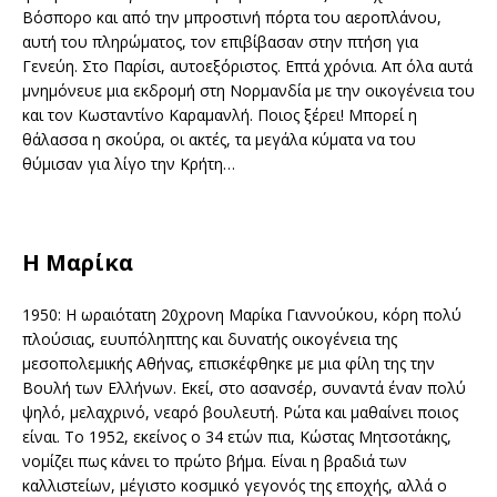
Βόσπορο και από την μπροστινή πόρτα του αεροπλάνου,
αυτή του πληρώματος, τον επιβίβασαν στην πτήση για
Γενεύη. Στο Παρίσι, αυτοεξόριστος. Επτά χρόνια. Απ όλα αυτά
μνημόνευε μια εκδρομή στη Νορμανδία με την οικογένεια του
και τον Κωσταντίνο Καραμανλή. Ποιος ξέρει! Μπορεί η
θάλασσα η σκούρα, οι ακτές, τα μεγάλα κύματα να του
θύμισαν για λίγο την Κρήτη…
Η Μαρίκα
1950: Η ωραιότατη 20χρονη Μαρίκα Γιαννούκου, κόρη πολύ
πλούσιας, ευυπόληπτης και δυνατής οικογένεια της
μεσοπολεμικής Αθήνας, επισκέφθηκε με μια φίλη της την
Βουλή των Ελλήνων. Εκεί, στο ασανσέρ, συναντά έναν πολύ
ψηλό, μελαχρινό, νεαρό βουλευτή. Ρώτα και μαθαίνει ποιος
είναι. Το 1952, εκείνος ο 34 ετών πια, Κώστας Μητσοτάκης,
νομίζει πως κάνει το πρώτο βήμα. Είναι η βραδιά των
καλλιστείων, μέγιστο κοσμικό γεγονός της εποχής, αλλά ο