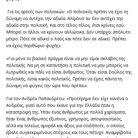
Για τις αρετές των πολιτικών: «Ο πολιτικός πρέπει να έχει τη
δύναμη να αντέχει την αδικία. Αλίμονο αν δεν αντέχει την
αδικία στην πολιτική. Και στο τέλος-τέλος, έτσι κρίνεις εσύ.
Μπορεί οι άλλοι να κρίνουν αλλιώτικα. Δεν υπάρχει απόλυτο
μέτρο. Πότε σε αδικεί ο λαός και πότε δεν σε αδικεί. Πρέπει
να έχεις περιθώριο ψυχής».
«Για μένα το βασικό πράγμα είναι να μην είμαι σκλάβος της
πολιτικής. Να μη σε καταντήσει η πολιτική να μην μπορείς να
λυτρωθείς και πάλι να είσαι άνθρωπος. Όταν είσαι δούλος της
πολιτικής, είσαι κακός πολιτικός. Πρέπει να έχεις πάντα τη
δύναμη να φύγεις την ώρα που πρέπει».
Για τον Ανδρέα Παπανδρέου: «Προτέρημα δεν είχε κανένα ο
Ανδρέας, γιατί αυτό που έκανε για την Ελλάδα ήταν η
καταστροφή της. Ήταν ένας άνθρωπος με πολλά χαρίσματα,
ήταν ένας άνθρωπος έξυπνος, γρήγορος, αποφασιστικός,
αλλά και τελείως αμοράλ και άξιος για οτιδήποτε, ο οποίος
έβαλε συγκεκριμένους στόχους και τους πέτυχε. Αναμφίβολα