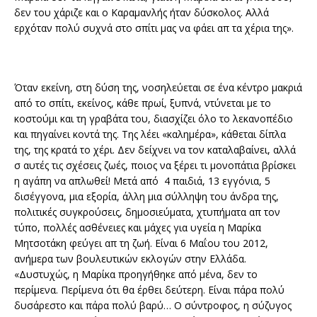
δεν του χάριζε και ο Καραμανλής ήταν δύσκολος. Αλλά
ερχόταν πολύ συχνά στο σπίτι μας να φάει απ τα χέρια της».
Όταν εκείνη, στη δύση της, νοσηλεύεται σε ένα κέντρο μακριά
από το σπίτι, εκείνος, κάθε πρωί, ξυπνά, ντύνεται με το
κοστούμι και τη γραβάτα του, διασχίζει όλο το λεκανοπέδιο
και πηγαίνει κοντά της. Της λέει «καλημέρα», κάθεται δίπλα
της, της κρατά το χέρι. Δεν δείχνει να τον καταλαβαίνει, αλλά
σ αυτές τις σχέσεις ζωές, ποιος να ξέρει τι μονοπάτια βρίσκει
η αγάπη να απλωθεί! Μετά από 4 παιδιά, 13 εγγόνια, 5
δισέγγονα, μια εξορία, άλλη μια σύλληψη του άνδρα της,
πολιτικές συγκρούσεις, δημοσιεύματα, χτυπήματα απ τον
τύπο, πολλές ασθένειες και μάχες για υγεία η Μαρίκα
Μητσοτάκη φεύγει απ τη ζωή. Είναι 6 Μαΐου του 2012,
ανήμερα των βουλευτικών εκλογών στην Ελλάδα.
«Δυστυχώς, η Μαρίκα προηγήθηκε από μένα, δεν το
περίμενα. Περίμενα ότι θα έρθει δεύτερη. Είναι πάρα πολύ
δυσάρεστο και πάρα πολύ βαρύ… Ο σύντροφος, η σύζυγος