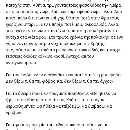
Κατοχής στην Αθήνα, τρώγοντας τρεις φασολάδες την ημέρα
σε τρία συσσίτια, χωρίς λάδι και καμιά φορά χωρίς αλάτι. Από
ποτό, πίνω ό,τι πίνεται επί γης. Όλα τα ποτά στην ώρα τους,
χωρίς να υπάρξω, δεν υπήρξα ποτέ μου, αλκοολικός. Αλλά,
μου αρέσει να πίνω και αντέχω το πιοτό ή τουλάχιστον το
άντεχα στα νιάτα μου. Στα πρώτα χρόνια της πολιτικής, σε ένα
γάμο νυχτερινό, σε μια νύχτα ολόκληρη της Κρήτης,
μπορούσα να πιώ τριάντα με σαράντα τσικουδιές και τρεις με
τέσσερις οκάδες κόκκινο κρασί. Άντεχα και τον
ανταγωνισμό…».
Για τον φόβο: «Δεν αισθάνθηκα και ποτέ στη ζωή μου φόβο.
Δεν ξέρω τι θα πει φόβος. Και δεν ξέρω τι θα πει άγχος».
Για τα όνειρα που δεν πραγματοποιήθηκαν: «Θα ήθελα να
ζήσω στην Κρήτη, στο σπίτι της Κρήτης που το αγαπώ,
μερικούς μήνες. Θα ήθελα να ταξιδέψω, να διαβάσω, να
γράψω».
Για την υστεροφημία του: «Θα με ικανοποιούσε να με