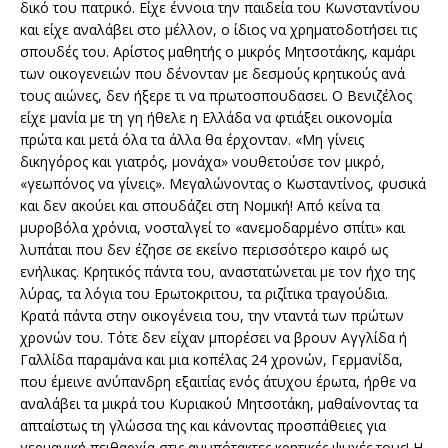
δικό του πατρικό. Είχε έννοια την παιδεία του Κωνσταντίνου
και είχε αναλάβει στο μέλλον, ο ίδιος να χρηματοδοτήσει τις
σπουδές του. Αρίστος μαθητής ο μικρός Μητσοτάκης, καμάρι
των οικογενειών που δένονταν με δεσμούς κρητικούς ανά
τους αιώνες, δεν ήξερε τι να πρωτοσπουδασει. Ο Βενιζέλος
είχε μανία με τη γη ήθελε η Ελλάδα να φτιάξει οικονομία
πρώτα και μετά όλα τα άλλα θα έρχονταν. «Μη γίνεις
δικηγόρος και γιατρός, μονάχα» νουθετούσε τον μικρό,
«γεωπόνος να γίνεις». Μεγαλώνοντας ο Κωσταντίνος, φυσικά
και δεν ακούει και σπουδάζει στη Νομική! Από κείνα τα
μυροβόλα χρόνια, νοσταλγεί το «ανεμοδαρμένο σπίτι» και
λυπάται που δεν έζησε σε εκείνο περισσότερο καιρό ως
ενήλικας. Κρητικός πάντα του, αναστατώνεται με τον ήχο της
λύρας, τα λόγια του Ερωτοκριτου, τα ριζίτικα τραγούδια.
Κρατά πάντα στην οικογένεια του, την νταντά των πρώτων
χρονών του. Τότε δεν είχαν μπορέσει να βρουν Αγγλίδα ή
Γαλλίδα παραμάνα και μια κοπέλας 24 χρονών, Γερμανίδα,
που έμεινε ανύπανδρη εξαιτίας ενός άτυχου έρωτα, ήρθε να
αναλάβει τα μικρά του Κυριακού Μητσοτάκη, μαθαίνοντας τα
απταίστως τη γλώσσα της και κάνοντας προσπάθειες για
γερμανική πειθαρχία στις ανυπότακτες κρητικές ψυχές τους! Η