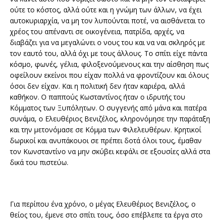
ούτε το κόστος, αλλά ούτε και η γνώμη των άλλων, να έχει
αυτοκυριαρχία, να μη τον λυπούνται ποτέ, να αισθάνεται το
χρέος του απέναντι σε οικογένεια, πατρίδα, αρχές, να
διαβάζει για να μεγαλώνει ο νους του και να ναι σκληρός με
τον εαυτό του, αλλά όχι με τους άλλους. Το σπίτι είχε πάντα
κόσμο, φωνές, γέλια, φιλοξενούμενους και την αίσθηση πως
οφείλουν εκείνοι που είχαν πολλά να φροντίζουν και όλους
όσοι δεν είχαν. Και η πολιτική δεν ήταν καριέρα, αλλά
καθήκον. Ο παππούς Κωσταντίνος ήταν ο ιδρυτής του
Κόμματος των Ξυπόλητων. Ο συγγενής από μάνα και πατέρα
συνάμα, ο Ελευθέριος Βενιζέλος, κληρονόμησε την παράταξη
και την μετονόμασε σε Κόμμα των Φιλελευθέρων. Κρητικοί
δωρικοί και ανυπάκουοι σε πρέπει δοτά όλοι τους, έμαθαν
τον Κωνσταντίνο να μην σκύβει κεφάλι σε εξουσίες αλλά στα
δικά του πιστεύω.
Για περίπου ένα χρόνο, ο μέγας Ελευθέριος Βενιζέλος, ο
θείος του, έμενε στο σπίτι τους, όσο επέβλεπε τα έργα στο